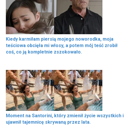
Kiedy karmiłam piersią mojego noworodka, moja
teściowa obcięła mi włosy, a potem mój teść zrobił
coś, co ją kompletnie zszokowało.
Moment na Santorini, który zmienił życie wszystkich i
ujawnił tajemnicę skrywaną przez lata.