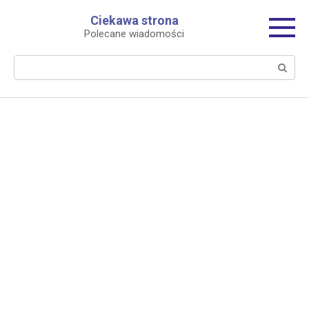
Перейти
Ciekawa strona
к
Polecane wiadomości
контенту
Поиск: