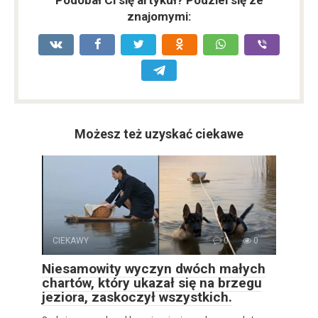
Podobał Ci się artykuł? Podziel się ze
znajomymi:
Możesz też uzyskać ciekawe
CIEKAWY
0
0
Niesamowity wyczyn dwóch małych
chartów, który ukazał się na brzegu
jeziora, zaskoczył wszystkich.