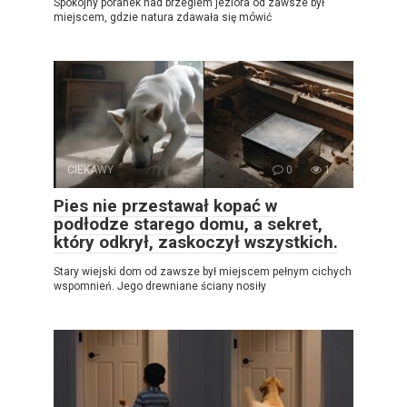
Spokojny poranek nad brzegiem jeziora od zawsze był
miejscem, gdzie natura zdawała się mówić
CIEKAWY
0
1
Pies nie przestawał kopać w
podłodze starego domu, a sekret,
który odkrył, zaskoczył wszystkich.
Stary wiejski dom od zawsze był miejscem pełnym cichych
wspomnień. Jego drewniane ściany nosiły