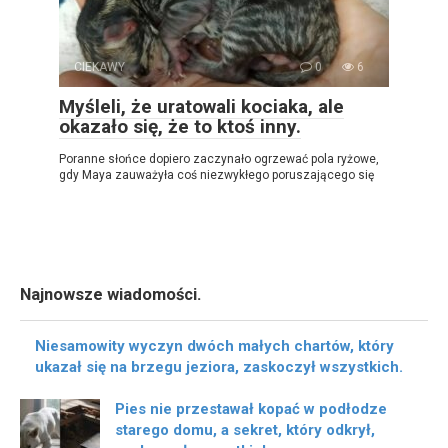
CIEKAWY
0
6
Myśleli, że uratowali kociaka, ale
okazało się, że to ktoś inny.
Poranne słońce dopiero zaczynało ogrzewać pola ryżowe,
gdy Maya zauważyła coś niezwykłego poruszającego się
Najnowsze wiadomości.
Niesamowity wyczyn dwóch małych chartów, który
ukazał się na brzegu jeziora, zaskoczył wszystkich.
Pies nie przestawał kopać w podłodze
starego domu, a sekret, który odkrył,