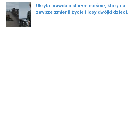
Ukryta prawda o starym moście, który na
zawsze zmienił życie i losy dwójki dzieci.