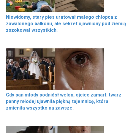
Niewidomy, stary pies uratował małego chłopca z
zawalonego balkonu, ale sekret ujawniony pod ziemią
zszokował wszystkich.
Gdy pan młody podniósł welon, ojciec zamarł: twarz
panny młodej ujawniła piękną tajemnicę, która
zmieniła wszystko na zawsze.