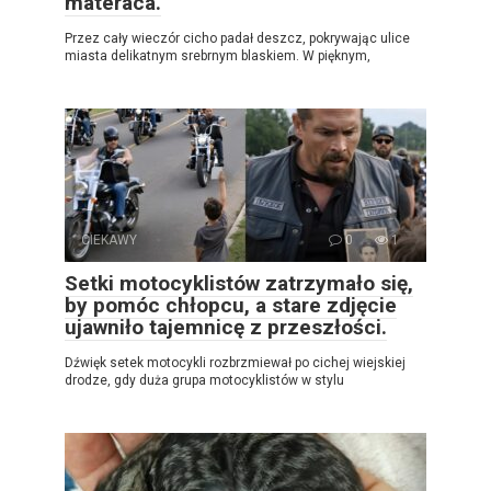
materaca.
Przez cały wieczór cicho padał deszcz, pokrywając ulice
miasta delikatnym srebrnym blaskiem. W pięknym,
CIEKAWY
0
1
Setki motocyklistów zatrzymało się,
by pomóc chłopcu, a stare zdjęcie
ujawniło tajemnicę z przeszłości.
Dźwięk setek motocykli rozbrzmiewał po cichej wiejskiej
drodze, gdy duża grupa motocyklistów w stylu