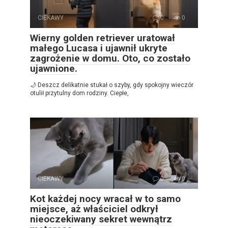
CIEKAWY
0
0
Wierny golden retriever uratował
małego Lucasa i ujawnił ukryte
zagrożenie w domu. Oto, co zostało
ujawnione.
🌙 Deszcz delikatnie stukał o szyby, gdy spokojny wieczór
otulił przytulny dom rodziny. Ciepłe,
CIEKAWY
0
0
Kot każdej nocy wracał w to samo
miejsce, aż właściciel odkrył
nieoczekiwany sekret wewnątrz