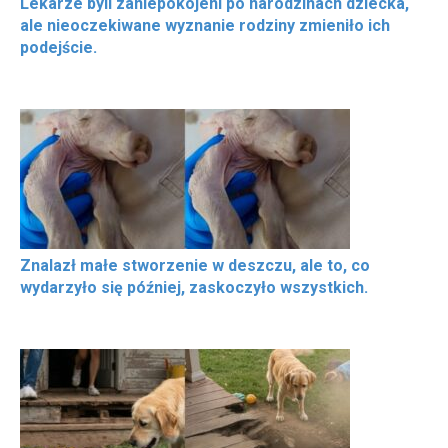
Lekarze byli zaniepokojeni po narodzinach dziecka,
ale nieoczekiwane wyznanie rodziny zmieniło ich
podejście.
Znalazł małe stworzenie w deszczu, ale to, co
wydarzyło się później, zaskoczyło wszystkich.