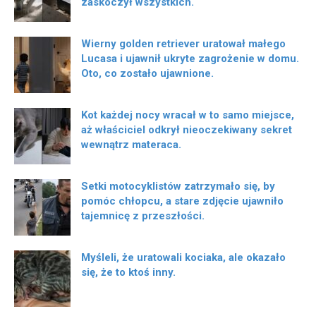
zaskoczył wszystkich.
Wierny golden retriever uratował małego
Lucasa i ujawnił ukryte zagrożenie w domu.
Oto, co zostało ujawnione.
Kot każdej nocy wracał w to samo miejsce,
aż właściciel odkrył nieoczekiwany sekret
wewnątrz materaca.
Setki motocyklistów zatrzymało się, by
pomóc chłopcu, a stare zdjęcie ujawniło
tajemnicę z przeszłości.
Myśleli, że uratowali kociaka, ale okazało
się, że to ktoś inny.