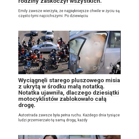
rodziny zaskoczył wszystkich.
Emily zawsze wierzyła, że najpiękniejsze chwile w życiu są
często tymi najcichszymi. Po dziewięciu
CIEKAWY
0
4
Wyciągnęli starego pluszowego misia
z ukrytą w środku małą notatką.
Notatka ujawniła, dlaczego dziesiątki
motocyklistów zablokowało całą
drogę.
Autostrada zawsze była pełna ruchu. Każdego dnia tysiące
ludzi przemierzało tę samą drogę, każdy