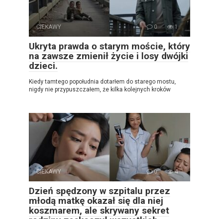
CIEKAWY
0
1
Ukryta prawda o starym moście, który
na zawsze zmienił życie i losy dwójki
dzieci.
Kiedy tamtego popołudnia dotarłem do starego mostu,
nigdy nie przypuszczałem, że kilka kolejnych kroków
CIEKAWY
0
4
Dzień spędzony w szpitalu przez
młodą matkę okazał się dla niej
koszmarem, ale skrywany sekret