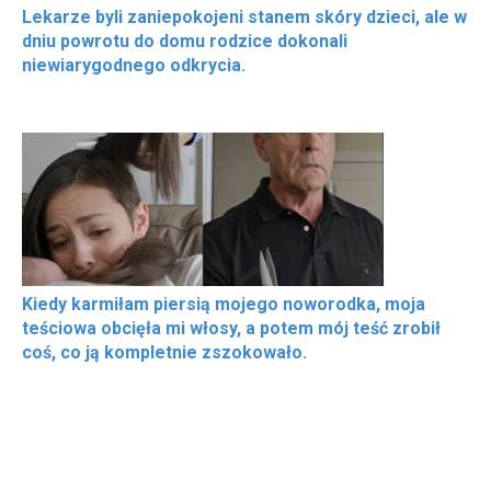
Lekarze byli zaniepokojeni stanem skóry dzieci, ale w
dniu powrotu do domu rodzice dokonali
niewiarygodnego odkrycia.
Kiedy karmiłam piersią mojego noworodka, moja
teściowa obcięła mi włosy, a potem mój teść zrobił
coś, co ją kompletnie zszokowało.