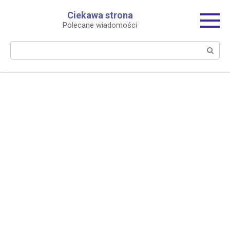
Перейти
Ciekawa strona
к
Polecane wiadomości
контенту
Поиск: