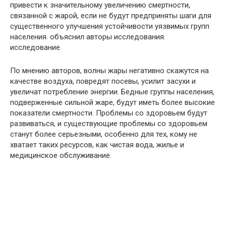
привести к значительному увеличению смертности,
связанной с жарой, если не будут предприняты шаги для
существенного улучшения устойчивости уязвимых групп
населения. объяснил авторы исследования.
исследование.
По мнению авторов, волны жары негативно скажутся на
качестве воздуха, повредят посевы, усилит засухи и
увеличат потребление энергии. Бедные группы населения,
подверженные сильной жаре, будут иметь более высокие
показатели смертности. Проблемы со здоровьем будут
развиваться, и существующие проблемы со здоровьем
станут более серьезными, особенно для тех, кому не
хватает таких ресурсов, как чистая вода, жилье и
медицинское обслуживание.