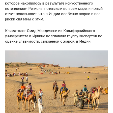
которое накопилось в результате искусственного
потепления». Регионы потеплели во всем мире, и новый
отчет показывает, что в Индии особенно жарко и все
риски связаны с этим.
Климатолог Омид Маздиясни из Калифорнийского
университета в Ирвине возглавлял группу экспертов по
оценке уязвимости, связанной с жарой, в Индии.