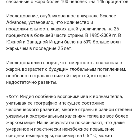
связанные с жара более 100 человек »на 146 процентов.
Исследование, опубликованное в журнале Science
Advances, установило, что количество и
продолжительность жарких дней увеличились на 25
процентов в большей части страны. В 1985-2009 гг. В
Южной и Западной Индии было на 50% больше волн
жары, чем в последние 25 лет.
Исследователи говорят, что смертность, связанная с
жарой, возрастет с будущим глобальным потеплением,
особенно в странах с низкой широтой, которые
недостаточно развиты.
«Хотя Индия особенно восприимчива к волнам тепла,
учитывая ее географию и текущее состояние
человеческого развития, многие страны в равной степени
уязвимы к экстремальным явлениям тепла во все более
жарком мире. Наши результаты показывают, что даже
умеренное и практически неизбежное повышение
средней температуры, например на 0,5 ° C, может