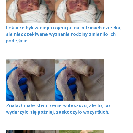
Lekarze byli zaniepokojeni po narodzinach dziecka,
ale nieoczekiwane wyznanie rodziny zmieniło ich
podejście.
Znalazł małe stworzenie w deszczu, ale to, co
wydarzyło się później, zaskoczyło wszystkich.