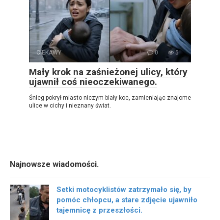
CIEKAWY
0
5
Mały krok na zaśnieżonej ulicy, który
ujawnił coś nieoczekiwanego.
Śnieg pokrył miasto niczym biały koc, zamieniając znajome
ulice w cichy i nieznany świat.
Najnowsze wiadomości.
Setki motocyklistów zatrzymało się, by
pomóc chłopcu, a stare zdjęcie ujawniło
tajemnicę z przeszłości.