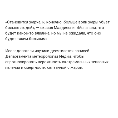
«Становится жарче, и, конечно, больше волн жары убьет
больше людей», — сказал Маздиясни. «Мы знали, что
будет какое-то влияние, но мы не ожидали, что оно
будет таким большим».
Исследователи изучили десятилетия записей
Департамента метеорологии Индии, чтобы
спрогнозировать вероятность экстремальных тепловых
явлений и смертности, связанной с жарой.