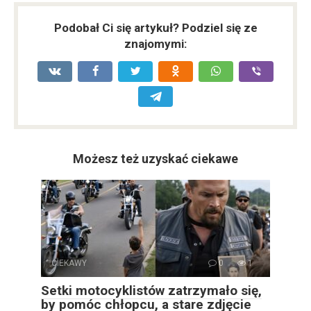
Podobał Ci się artykuł? Podziel się ze
znajomymi:
Możesz też uzyskać ciekawe
CIEKAWY
0
1
Setki motocyklistów zatrzymało się,
by pomóc chłopcu, a stare zdjęcie