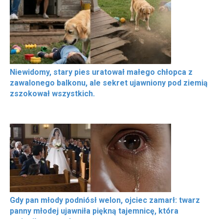
Niewidomy, stary pies uratował małego chłopca z
zawalonego balkonu, ale sekret ujawniony pod ziemią
zszokował wszystkich.
Gdy pan młody podniósł welon, ojciec zamarł: twarz
panny młodej ujawniła piękną tajemnicę, która