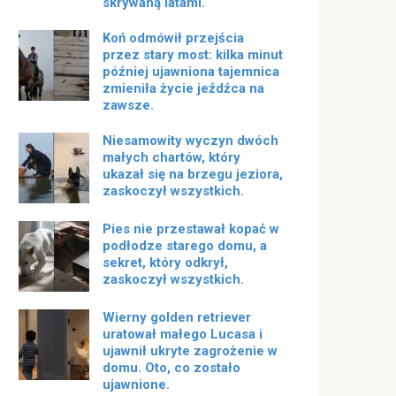
skrywaną latami.
Koń odmówił przejścia
przez stary most: kilka minut
później ujawniona tajemnica
zmieniła życie jeźdźca na
zawsze.
Niesamowity wyczyn dwóch
małych chartów, który
ukazał się na brzegu jeziora,
zaskoczył wszystkich.
Pies nie przestawał kopać w
podłodze starego domu, a
sekret, który odkrył,
zaskoczył wszystkich.
Wierny golden retriever
uratował małego Lucasa i
ujawnił ukryte zagrożenie w
domu. Oto, co zostało
ujawnione.