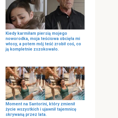
Kiedy karmiłam piersią mojego
noworodka, moja teściowa obcięła mi
włosy, a potem mój teść zrobił coś, co
ją kompletnie zszokowało.
Moment na Santorini, który zmienił
życie wszystkich i ujawnił tajemnicę
skrywaną przez lata.