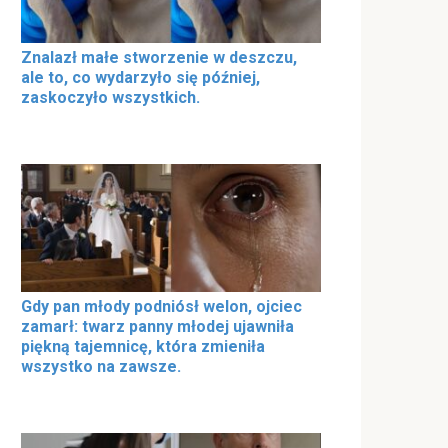
Znalazł małe stworzenie w deszczu,
ale to, co wydarzyło się później,
zaskoczyło wszystkich.
Gdy pan młody podniósł welon, ojciec
zamarł: twarz panny młodej ujawniła
piękną tajemnicę, która zmieniła
wszystko na zawsze.