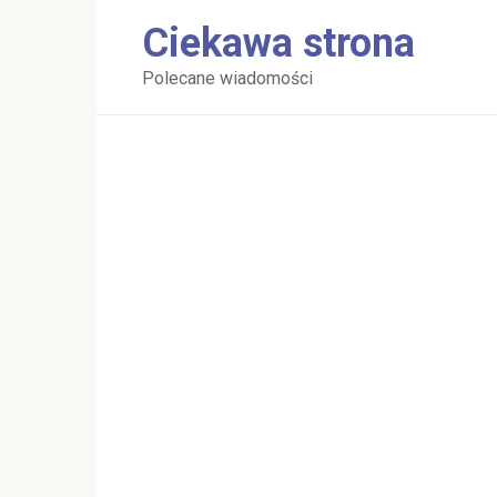
Перейти
Ciekawa strona
к
контенту
Polecane wiadomości