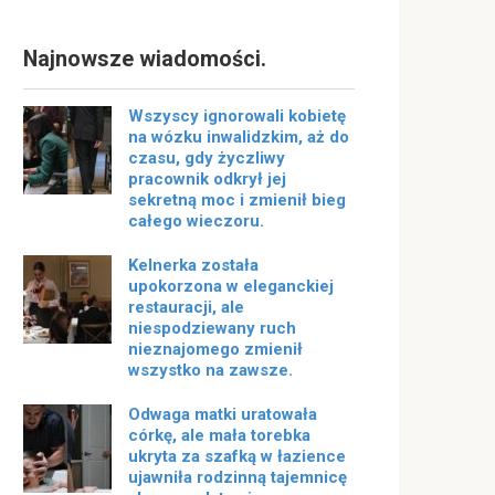
Najnowsze wiadomości.
Wszyscy ignorowali kobietę
na wózku inwalidzkim, aż do
czasu, gdy życzliwy
pracownik odkrył jej
sekretną moc i zmienił bieg
całego wieczoru.
Kelnerka została
upokorzona w eleganckiej
restauracji, ale
niespodziewany ruch
nieznajomego zmienił
wszystko na zawsze.
Odwaga matki uratowała
córkę, ale mała torebka
ukryta za szafką w łazience
ujawniła rodzinną tajemnicę