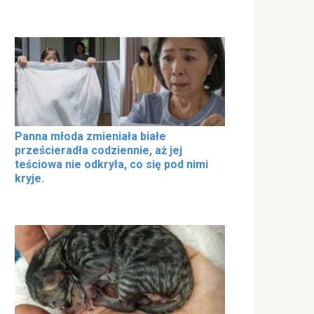
Panna młoda zmieniała białe
prześcieradła codziennie, aż jej
teściowa nie odkryła, co się pod nimi
kryje.