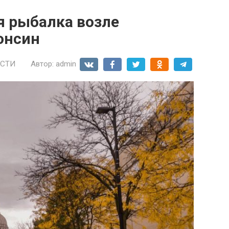
я рыбалка возле
онсин
СТИ
Автор:
admin