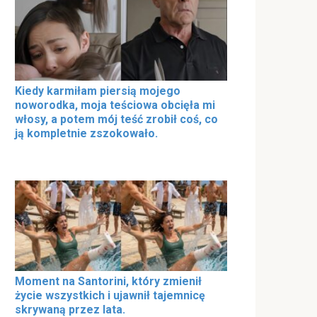
Kiedy karmiłam piersią mojego
noworodka, moja teściowa obcięła mi
włosy, a potem mój teść zrobił coś, co
ją kompletnie zszokowało.
Moment na Santorini, który zmienił
życie wszystkich i ujawnił tajemnicę
skrywaną przez lata.