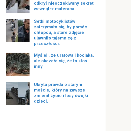
odkrył nieoczekiwany sekret
wewnątrz materaca.
Setki motocyklistów
zatrzymało się, by pomóc
chłopcu, a stare zdjęcie
ujawniło tajemnicę z
przeszłości.
Myśleli, że uratowali kociaka,
ale okazało się, że to ktoś
inny.
Ukryta prawda o starym
moście, który na zawsze
zmienił życie i losy dwójki
dzieci.