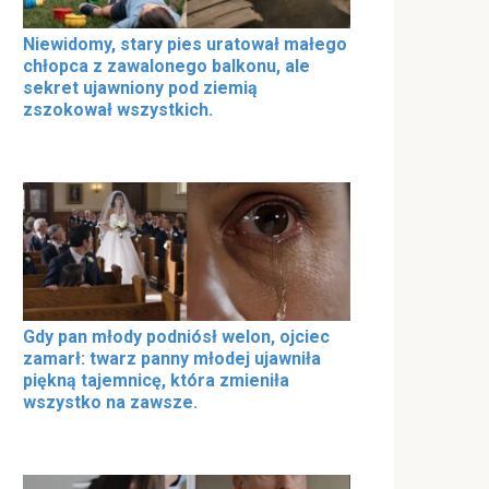
Niewidomy, stary pies uratował małego
chłopca z zawalonego balkonu, ale
sekret ujawniony pod ziemią
zszokował wszystkich.
Gdy pan młody podniósł welon, ojciec
zamarł: twarz panny młodej ujawniła
piękną tajemnicę, która zmieniła
wszystko na zawsze.