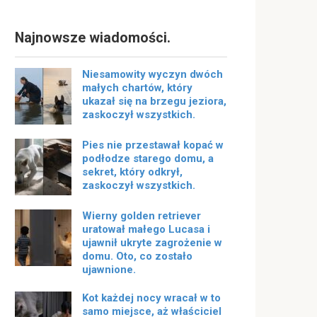
Najnowsze wiadomości.
Niesamowity wyczyn dwóch
małych chartów, który
ukazał się na brzegu jeziora,
zaskoczył wszystkich.
Pies nie przestawał kopać w
podłodze starego domu, a
sekret, który odkrył,
zaskoczył wszystkich.
Wierny golden retriever
uratował małego Lucasa i
ujawnił ukryte zagrożenie w
domu. Oto, co zostało
ujawnione.
Kot każdej nocy wracał w to
samo miejsce, aż właściciel