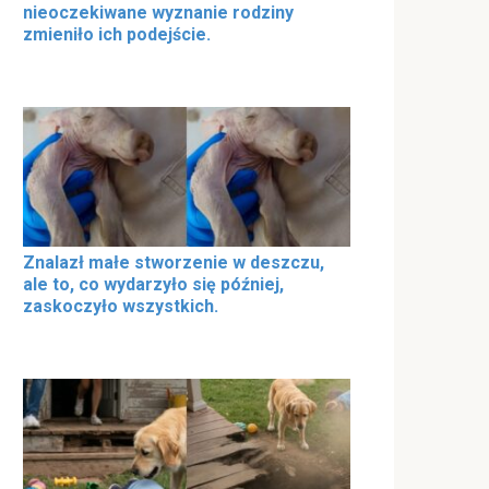
nieoczekiwane wyznanie rodziny
zmieniło ich podejście.
Znalazł małe stworzenie w deszczu,
ale to, co wydarzyło się później,
zaskoczyło wszystkich.