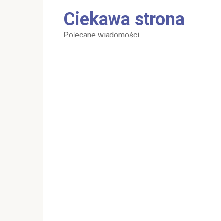
Перейти
Ciekawa strona
к
контенту
Polecane wiadomości