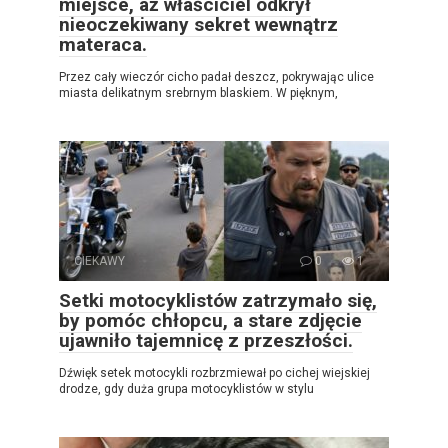
miejsce, aż właściciel odkrył
nieoczekiwany sekret wewnątrz
materaca.
Przez cały wieczór cicho padał deszcz, pokrywając ulice
miasta delikatnym srebrnym blaskiem. W pięknym,
CIEKAWY
0
1
Setki motocyklistów zatrzymało się,
by pomóc chłopcu, a stare zdjęcie
ujawniło tajemnicę z przeszłości.
Dźwięk setek motocykli rozbrzmiewał po cichej wiejskiej
drodze, gdy duża grupa motocyklistów w stylu