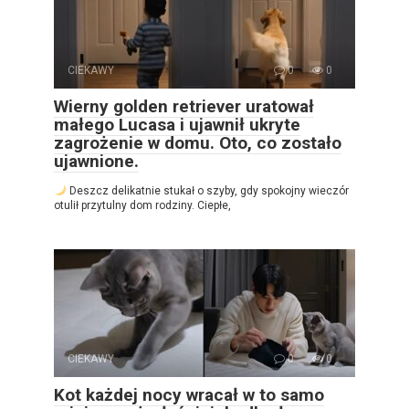
CIEKAWY
0
0
Wierny golden retriever uratował
małego Lucasa i ujawnił ukryte
zagrożenie w domu. Oto, co zostało
ujawnione.
Deszcz delikatnie stukał o szyby, gdy spokojny wieczór
otulił przytulny dom rodziny. Ciepłe,
CIEKAWY
0
0
Kot każdej nocy wracał w to samo