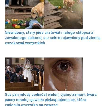
Niewidomy, stary pies uratował małego chłopca z
zawalonego balkonu, ale sekret ujawniony pod ziemią
zszokował wszystkich.
Gdy pan młody podniósł welon, ojciec zamarł: twarz
panny młodej ujawniła piękną tajemnicę, która
zmieniła wszystko na zawsze.