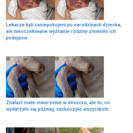
Lekarze byli zaniepokojeni po narodzinach dziecka,
ale nieoczekiwane wyznanie rodziny zmieniło ich
podejście.
Znalazł małe stworzenie w deszczu, ale to, co
wydarzyło się później, zaskoczyło wszystkich.