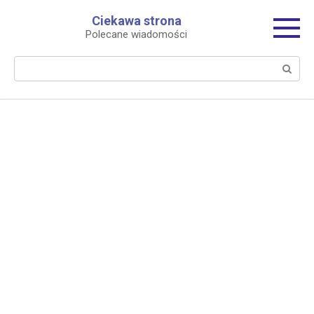
Перейти
Ciekawa strona
к
Polecane wiadomości
контенту
Поиск: