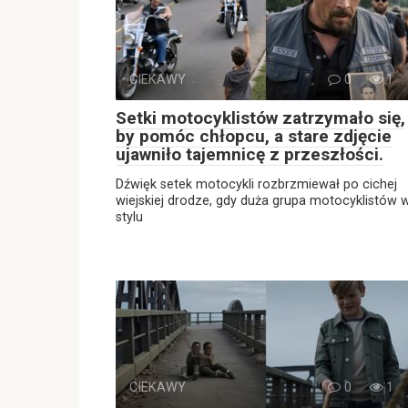
CIEKAWY
0
1
Setki motocyklistów zatrzymało się,
by pomóc chłopcu, a stare zdjęcie
ujawniło tajemnicę z przeszłości.
Dźwięk setek motocykli rozbrzmiewał po cichej
wiejskiej drodze, gdy duża grupa motocyklistów 
stylu
CIEKAWY
0
1