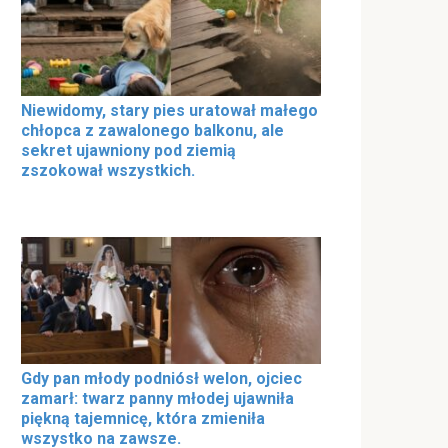
Niewidomy, stary pies uratował małego
chłopca z zawalonego balkonu, ale
sekret ujawniony pod ziemią
zszokował wszystkich.
Gdy pan młody podniósł welon, ojciec
zamarł: twarz panny młodej ujawniła
piękną tajemnicę, która zmieniła
wszystko na zawsze.