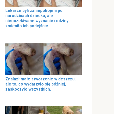
Lekarze byli zaniepokojeni po
narodzinach dziecka, ale
nieoczekiwane wyznanie rodziny
zmieniło ich podejście.
Znalazł małe stworzenie w deszczu,
ale to, co wydarzyło się później,
zaskoczyło wszystkich.