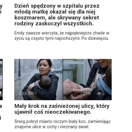
y
Dzień spędzony w szpitalu przez
i
młodą matkę okazał się dla niej
koszmarem, ale skrywany sekret
rodziny zaskoczył wszystkich.
Emily zawsze wierzyła, że najpiękniejsze chwile w
życiu są często tymi najcichszymi. Po dziewięciu
CIEKAWY
0
5
a
Mały krok na zaśnieżonej ulicy, który
ujawnił coś nieoczekiwanego.
i
Śnieg pokrył miasto niczym biały koc, zamieniając
znajome ulice w cichy i nieznany świat.