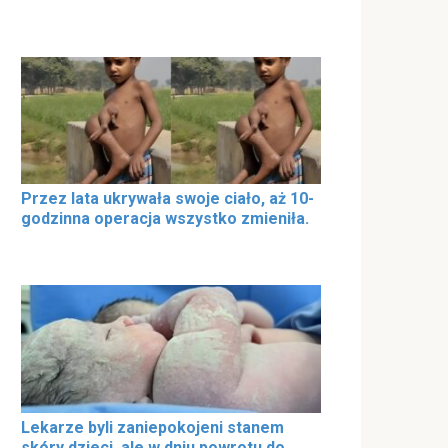
Przez lata ukrywała swoje ciało, aż 10-
godzinna operacja wszystko zmieniła.
Lekarze byli zaniepokojeni stanem
skóry dzieci, ale w dniu powrotu do