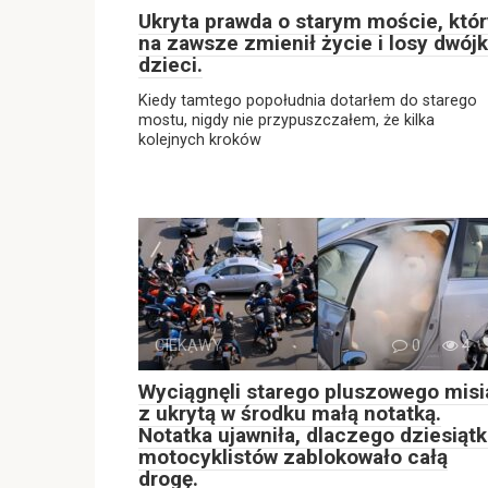
Ukryta prawda o starym moście, któr
na zawsze zmienił życie i losy dwójk
dzieci.
Kiedy tamtego popołudnia dotarłem do starego
mostu, nigdy nie przypuszczałem, że kilka
kolejnych kroków
CIEKAWY
0
4
Wyciągnęli starego pluszowego misi
z ukrytą w środku małą notatką.
Notatka ujawniła, dlaczego dziesiątk
motocyklistów zablokowało całą
drogę.