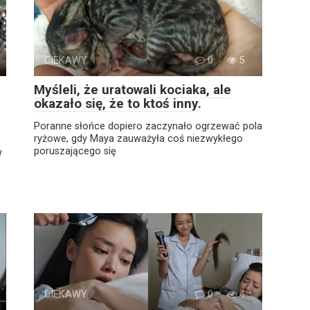
CIEKAWY
0
5
Myśleli, że uratowali kociaka, ale
okazało się, że to ktoś inny.
Poranne słońce dopiero zaczynało ogrzewać pola
ryżowe, gdy Maya zauważyła coś niezwykłego
poruszającego się
w
CIEKAWY
0
4