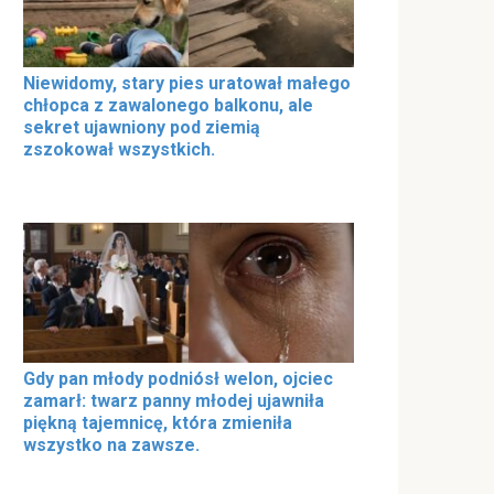
Niewidomy, stary pies uratował małego
chłopca z zawalonego balkonu, ale
sekret ujawniony pod ziemią
zszokował wszystkich.
Gdy pan młody podniósł welon, ojciec
zamarł: twarz panny młodej ujawniła
piękną tajemnicę, która zmieniła
wszystko na zawsze.