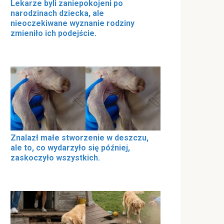
Lekarze byli zaniepokojeni po
narodzinach dziecka, ale
nieoczekiwane wyznanie rodziny
zmieniło ich podejście.
Znalazł małe stworzenie w deszczu,
ale to, co wydarzyło się później,
zaskoczyło wszystkich.