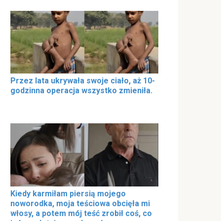
Przez lata ukrywała swoje ciało, aż 10-
godzinna operacja wszystko zmieniła.
Kiedy karmiłam piersią mojego
noworodka, moja teściowa obcięła mi
włosy, a potem mój teść zrobił coś, co