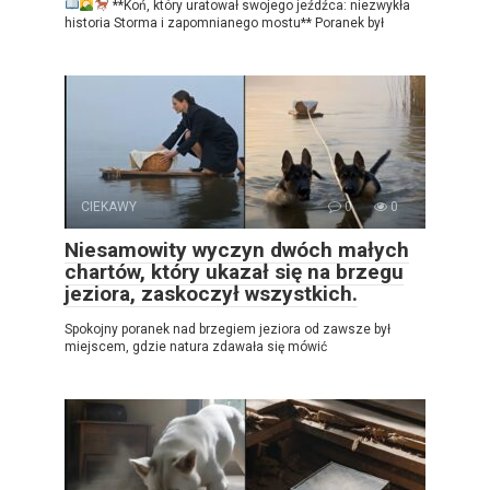
**Koń, który uratował swojego jeźdźca: niezwykła
historia Storma i zapomnianego mostu** Poranek był
CIEKAWY
0
0
Niesamowity wyczyn dwóch małych
chartów, który ukazał się na brzegu
jeziora, zaskoczył wszystkich.
Spokojny poranek nad brzegiem jeziora od zawsze był
miejscem, gdzie natura zdawała się mówić