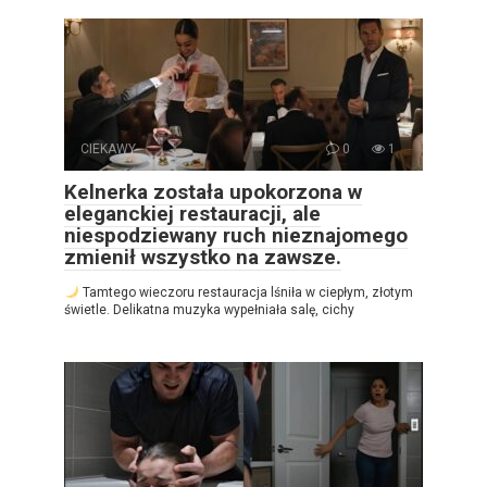
CIEKAWY
0
1
Kelnerka została upokorzona w
eleganckiej restauracji, ale
niespodziewany ruch nieznajomego
zmienił wszystko na zawsze.
Tamtego wieczoru restauracja lśniła w ciepłym, złotym
świetle. Delikatna muzyka wypełniała salę, cichy