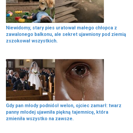
Niewidomy, stary pies uratował małego chłopca z
zawalonego balkonu, ale sekret ujawniony pod ziemią
zszokował wszystkich.
Gdy pan młody podniósł welon, ojciec zamarł: twarz
panny młodej ujawniła piękną tajemnicę, która
zmieniła wszystko na zawsze.