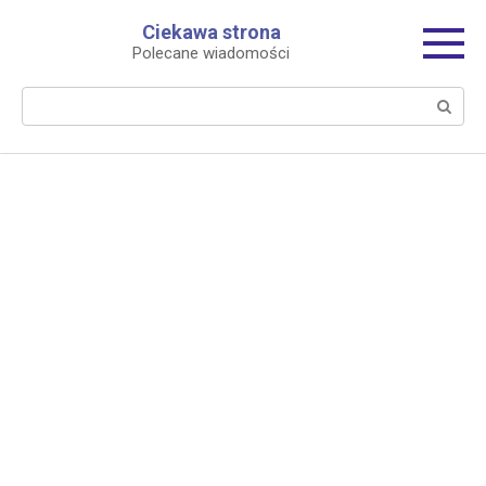
Перейти
Ciekawa strona
к
Polecane wiadomości
контенту
Поиск: