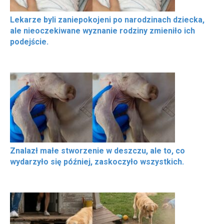
Lekarze byli zaniepokojeni po narodzinach dziecka,
ale nieoczekiwane wyznanie rodziny zmieniło ich
podejście.
Znalazł małe stworzenie w deszczu, ale to, co
wydarzyło się później, zaskoczyło wszystkich.