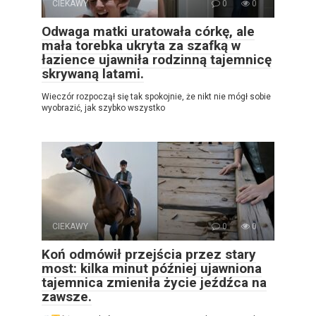
CIEKAWY
0
0
Odwaga matki uratowała córkę, ale
mała torebka ukryta za szafką w
łazience ujawniła rodzinną tajemnicę
skrywaną latami.
Wieczór rozpoczął się tak spokojnie, że nikt nie mógł sobie
wyobrazić, jak szybko wszystko
CIEKAWY
0
0
Koń odmówił przejścia przez stary
most: kilka minut później ujawniona
tajemnica zmieniła życie jeźdźca na
zawsze.