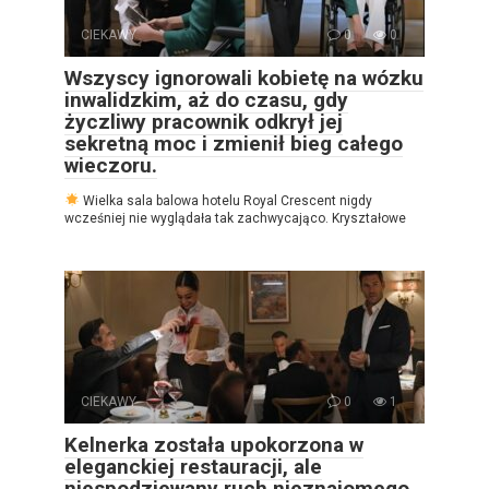
CIEKAWY
0
0
Wszyscy ignorowali kobietę na wózku
inwalidzkim, aż do czasu, gdy
życzliwy pracownik odkrył jej
sekretną moc i zmienił bieg całego
wieczoru.
Wielka sala balowa hotelu Royal Crescent nigdy
wcześniej nie wyglądała tak zachwycająco. Kryształowe
CIEKAWY
0
1
Kelnerka została upokorzona w
eleganckiej restauracji, ale
niespodziewany ruch nieznajomego