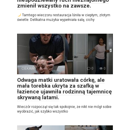
zmienił wszystko na zawsze.
Tamtego wieczoru restauracja lśniła w ciepłym, złotym
świetle. Delikatna muzyka wypełniała salę, cichy
CIEKAWY
0
0
Odwaga matki uratowała córkę, ale
mała torebka ukryta za szafką w
łazience ujawniła rodzinną tajemnicę
skrywaną latami.
Wieczór rozpoczął się tak spokojnie, że nikt nie mógł sobie
wyobrazić, jak szybko wszystko