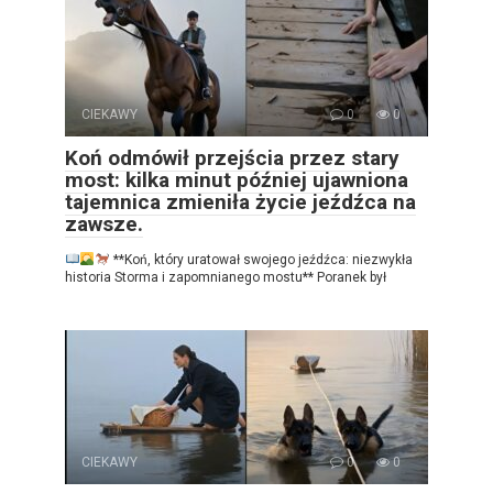
CIEKAWY
0
0
Koń odmówił przejścia przez stary
most: kilka minut później ujawniona
tajemnica zmieniła życie jeźdźca na
zawsze.
**Koń, który uratował swojego jeźdźca: niezwykła
historia Storma i zapomnianego mostu** Poranek był
CIEKAWY
0
0