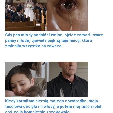
Gdy pan młody podniósł welon, ojciec zamarł: twarz
panny młodej ujawniła piękną tajemnicę, która
zmieniła wszystko na zawsze.
Kiedy karmiłam piersią mojego noworodka, moja
teściowa obcięła mi włosy, a potem mój teść zrobił
coś, co ją kompletnie zszokowało.