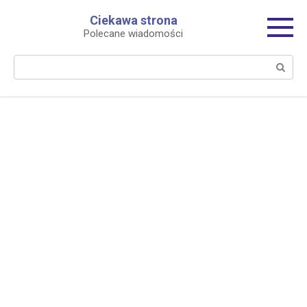
Перейти
Ciekawa strona
к
Polecane wiadomości
контенту
Поиск: