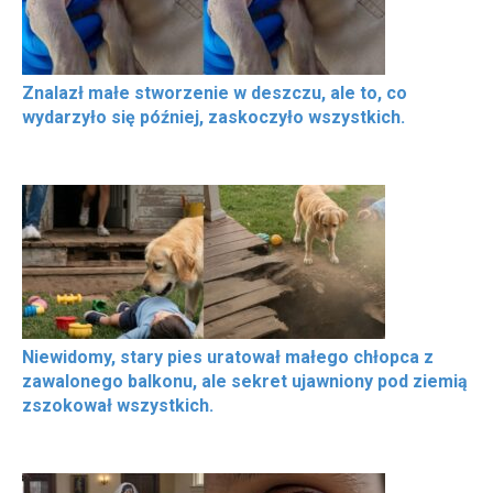
Znalazł małe stworzenie w deszczu, ale to, co
wydarzyło się później, zaskoczyło wszystkich.
Niewidomy, stary pies uratował małego chłopca z
zawalonego balkonu, ale sekret ujawniony pod ziemią
zszokował wszystkich.