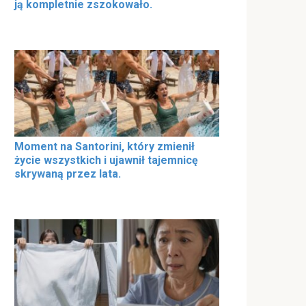
ją kompletnie zszokowało.
Moment na Santorini, który zmienił
życie wszystkich i ujawnił tajemnicę
skrywaną przez lata.