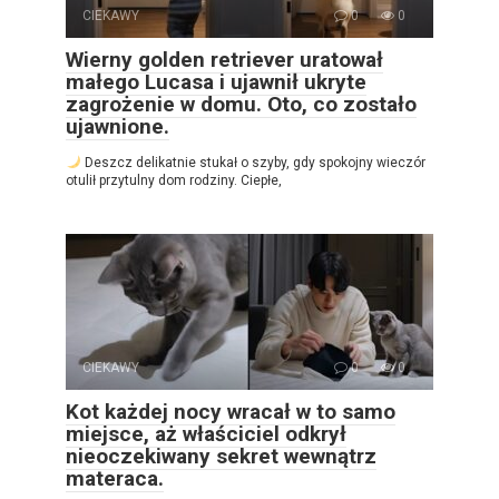
CIEKAWY
0
0
Wierny golden retriever uratował
małego Lucasa i ujawnił ukryte
zagrożenie w domu. Oto, co zostało
ujawnione.
Deszcz delikatnie stukał o szyby, gdy spokojny wieczór
otulił przytulny dom rodziny. Ciepłe,
CIEKAWY
0
0
Kot każdej nocy wracał w to samo
miejsce, aż właściciel odkrył
nieoczekiwany sekret wewnątrz
materaca.