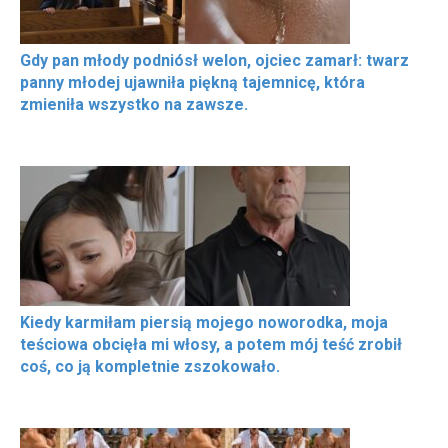
Gdy pan młody podniósł welon, ojciec zamarł: twarz
panny młodej ujawniła piękną tajemnicę, która
zmieniła wszystko na zawsze.
Kiedy karmiłam piersią mojego noworodka, moja
teściowa obcięła mi włosy, a potem mój teść zrobił
coś, co ją kompletnie zszokowało.