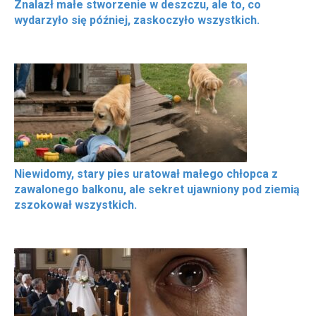
Znalazł małe stworzenie w deszczu, ale to, co
wydarzyło się później, zaskoczyło wszystkich.
Niewidomy, stary pies uratował małego chłopca z
zawalonego balkonu, ale sekret ujawniony pod ziemią
zszokował wszystkich.