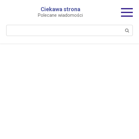
Перейти
Ciekawa strona
к
Polecane wiadomości
контенту
Поиск: