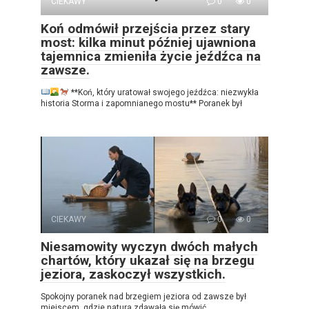
CIEKAWY
0
0
Koń odmówił przejścia przez stary
most: kilka minut później ujawniona
tajemnica zmieniła życie jeźdźca na
zawsze.
**Koń, który uratował swojego jeźdźca: niezwykła
historia Storma i zapomnianego mostu** Poranek był
CIEKAWY
0
0
Niesamowity wyczyn dwóch małych
chartów, który ukazał się na brzegu
jeziora, zaskoczył wszystkich.
Spokojny poranek nad brzegiem jeziora od zawsze był
miejscem, gdzie natura zdawała się mówić