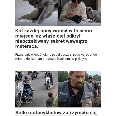
CIEKAWY
0
0
Kot każdej nocy wracał w to samo
miejsce, aż właściciel odkrył
nieoczekiwany sekret wewnątrz
materaca.
Przez cały wieczór cicho padał deszcz, pokrywając ulice
miasta delikatnym srebrnym blaskiem. W pięknym,
CIEKAWY
0
1
Setki motocyklistów zatrzymało się,