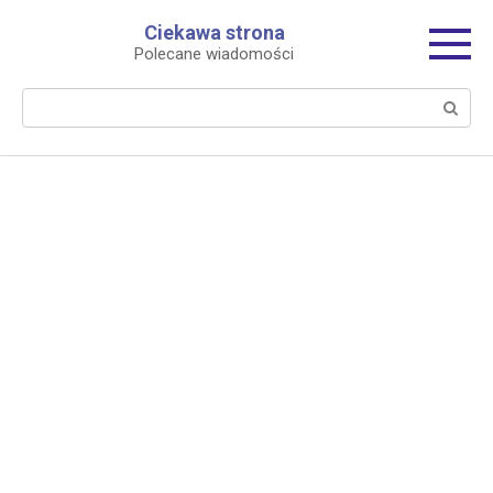
Перейти
Ciekawa strona
к
Polecane wiadomości
контенту
Поиск: