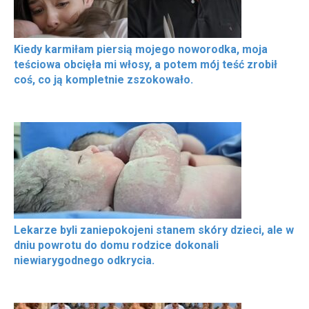
Kiedy karmiłam piersią mojego noworodka, moja
teściowa obcięła mi włosy, a potem mój teść zrobił
coś, co ją kompletnie zszokowało.
Lekarze byli zaniepokojeni stanem skóry dzieci, ale w
dniu powrotu do domu rodzice dokonali
niewiarygodnego odkrycia.