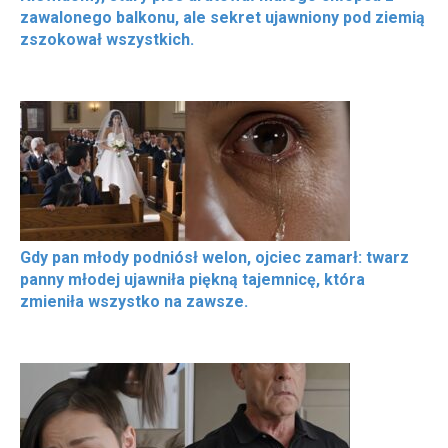
zawalonego balkonu, ale sekret ujawniony pod ziemią
zszokował wszystkich.
Gdy pan młody podniósł welon, ojciec zamarł: twarz
panny młodej ujawniła piękną tajemnicę, która
zmieniła wszystko na zawsze.