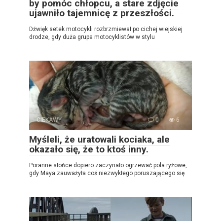
by pomóc chłopcu, a stare zdjęcie
ujawniło tajemnicę z przeszłości.
Dźwięk setek motocykli rozbrzmiewał po cichej wiejskiej
drodze, gdy duża grupa motocyklistów w stylu
CIEKAWY
0
6
Myśleli, że uratowali kociaka, ale
okazało się, że to ktoś inny.
Poranne słońce dopiero zaczynało ogrzewać pola ryżowe,
gdy Maya zauważyła coś niezwykłego poruszającego się