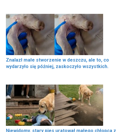
Znalazł małe stworzenie w deszczu, ale to, co
wydarzyło się później, zaskoczyło wszystkich.
Niewidomy, stary pies uratował małego chłopca z