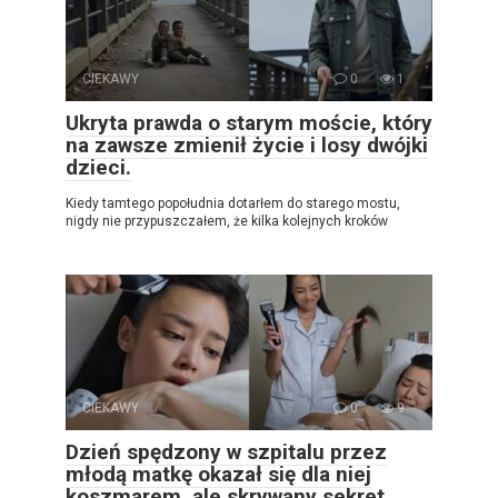
CIEKAWY
0
1
Ukryta prawda o starym moście, który
na zawsze zmienił życie i losy dwójki
dzieci.
Kiedy tamtego popołudnia dotarłem do starego mostu,
nigdy nie przypuszczałem, że kilka kolejnych kroków
CIEKAWY
0
9
Dzień spędzony w szpitalu przez
młodą matkę okazał się dla niej
koszmarem, ale skrywany sekret