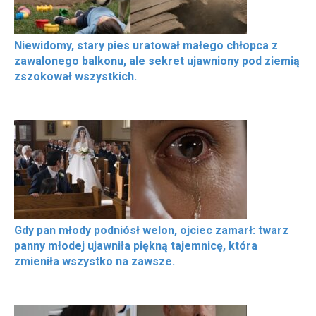
Niewidomy, stary pies uratował małego chłopca z
zawalonego balkonu, ale sekret ujawniony pod ziemią
zszokował wszystkich.
Gdy pan młody podniósł welon, ojciec zamarł: twarz
panny młodej ujawniła piękną tajemnicę, która
zmieniła wszystko na zawsze.