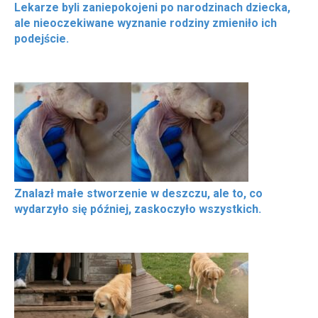
Lekarze byli zaniepokojeni po narodzinach dziecka,
ale nieoczekiwane wyznanie rodziny zmieniło ich
podejście.
Znalazł małe stworzenie w deszczu, ale to, co
wydarzyło się później, zaskoczyło wszystkich.