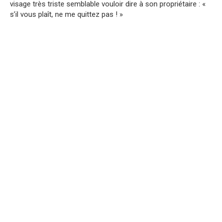
visage très triste semblable vouloir dire à son propriétaire : «
s’il vous plaît, ne me quittez pas ! »