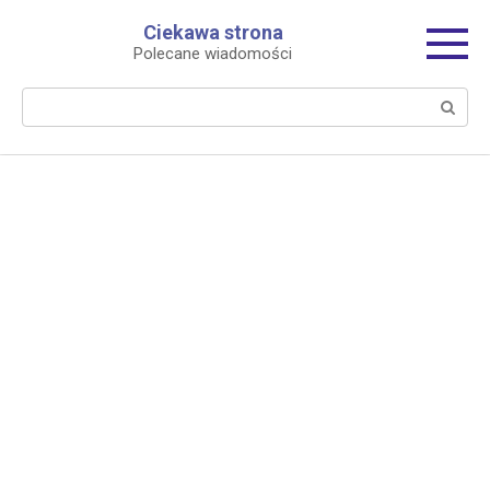
Перейти
Ciekawa strona
к
Polecane wiadomości
контенту
Поиск: