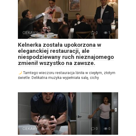
CIEKAWY
0
1
Kelnerka została upokorzona w
eleganckiej restauracji, ale
niespodziewany ruch nieznajomego
zmienił wszystko na zawsze.
Tamtego wieczoru restauracja lśniła w ciepłym, złotym
świetle. Delikatna muzyka wypełniała salę, cichy
CIEKAWY
0
0