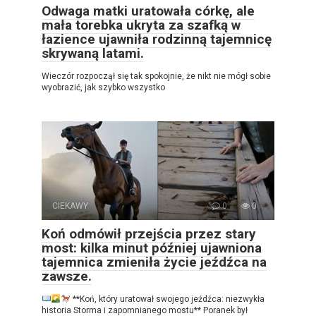
Odwaga matki uratowała córkę, ale
mała torebka ukryta za szafką w
łazience ujawniła rodzinną tajemnicę
skrywaną latami.
Wieczór rozpoczął się tak spokojnie, że nikt nie mógł sobie
wyobrazić, jak szybko wszystko
CIEKAWY
0
0
Koń odmówił przejścia przez stary
most: kilka minut później ujawniona
tajemnica zmieniła życie jeźdźca na
zawsze.
**Koń, który uratował swojego jeźdźca: niezwykła
historia Storma i zapomnianego mostu** Poranek był