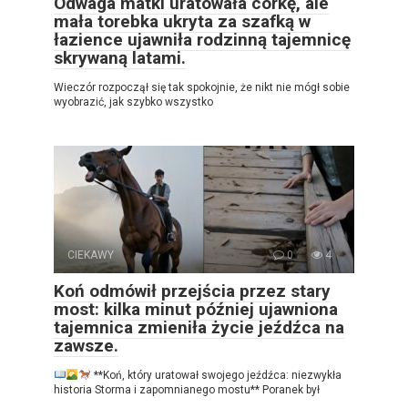
Odwaga matki uratowała córkę, ale
mała torebka ukryta za szafką w
łazience ujawniła rodzinną tajemnicę
skrywaną latami.
Wieczór rozpoczął się tak spokojnie, że nikt nie mógł sobie
wyobrazić, jak szybko wszystko
CIEKAWY
0
4
Koń odmówił przejścia przez stary
most: kilka minut później ujawniona
tajemnica zmieniła życie jeźdźca na
zawsze.
**Koń, który uratował swojego jeźdźca: niezwykła
historia Storma i zapomnianego mostu** Poranek był