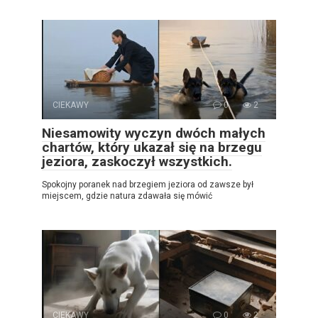
CIEKAWY
0
2
Niesamowity wyczyn dwóch małych
chartów, który ukazał się na brzegu
jeziora, zaskoczył wszystkich.
Spokojny poranek nad brzegiem jeziora od zawsze był
miejscem, gdzie natura zdawała się mówić
CIEKAWY
0
2