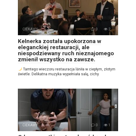
CIEKAWY
0
2
Kelnerka została upokorzona w
eleganckiej restauracji, ale
niespodziewany ruch nieznajomego
zmienił wszystko na zawsze.
Tamtego wieczoru restauracja lśniła w ciepłym, złotym
świetle. Delikatna muzyka wypełniała salę, cichy
CIEKAWY
0
1