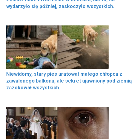
wydarzyło się później, zaskoczyło wszystkich.
Niewidomy, stary pies uratował małego chłopca z
zawalonego balkonu, ale sekret ujawniony pod ziemią
zszokował wszystkich.