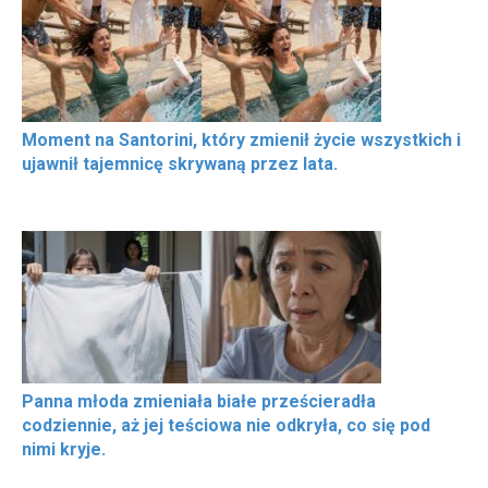
Moment na Santorini, który zmienił życie wszystkich i
ujawnił tajemnicę skrywaną przez lata.
Panna młoda zmieniała białe prześcieradła
codziennie, aż jej teściowa nie odkryła, co się pod
nimi kryje.