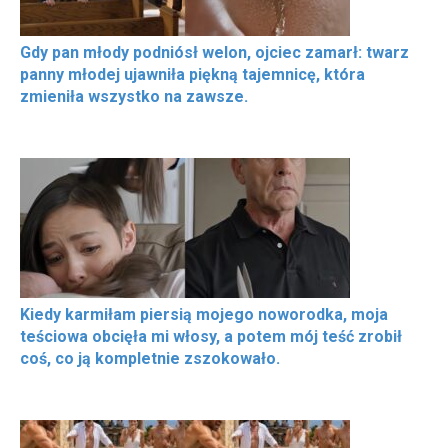
Gdy pan młody podniósł welon, ojciec zamarł: twarz
panny młodej ujawniła piękną tajemnicę, która
zmieniła wszystko na zawsze.
Kiedy karmiłam piersią mojego noworodka, moja
teściowa obcięła mi włosy, a potem mój teść zrobił
coś, co ją kompletnie zszokowało.