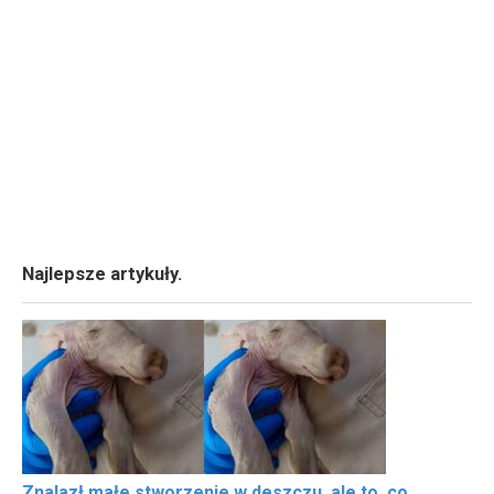
Najlepsze artykuły.
Znalazł małe stworzenie w deszczu, ale to, co