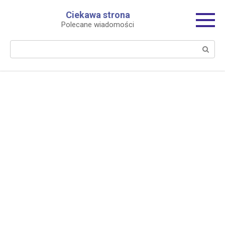
Перейти
Ciekawa strona
к
Polecane wiadomości
контенту
Поиск: