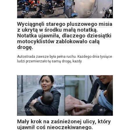
CIEKAWY
0
4
Wyciągnęli starego pluszowego misia
z ukrytą w środku małą notatką.
Notatka ujawniła, dlaczego dziesiątki
motocyklistów zablokowało całą
drogę.
Autostrada zawsze była pełna ruchu. Każdego dnia tysiące
ludzi przemierzało tę samą drogę, każdy
CIEKAWY
0
5
Mały krok na zaśnieżonej ulicy, który
ujawnił coś nieoczekiwanego.