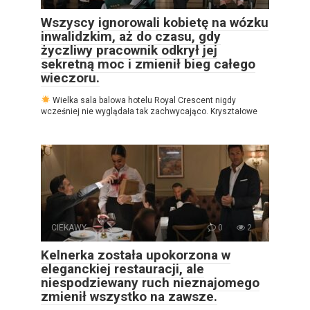
Wszyscy ignorowali kobietę na wózku
inwalidzkim, aż do czasu, gdy
życzliwy pracownik odkrył jej
sekretną moc i zmienił bieg całego
wieczoru.
Wielka sala balowa hotelu Royal Crescent nigdy
wcześniej nie wyglądała tak zachwycająco. Kryształowe
CIEKAWY
0
2
Kelnerka została upokorzona w
eleganckiej restauracji, ale
niespodziewany ruch nieznajomego
zmienił wszystko na zawsze.