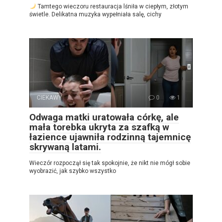
Tamtego wieczoru restauracja lśniła w ciepłym, złotym
świetle. Delikatna muzyka wypełniała salę, cichy
CIEKAWY
0
1
Odwaga matki uratowała córkę, ale
mała torebka ukryta za szafką w
łazience ujawniła rodzinną tajemnicę
skrywaną latami.
Wieczór rozpoczął się tak spokojnie, że nikt nie mógł sobie
wyobrazić, jak szybko wszystko