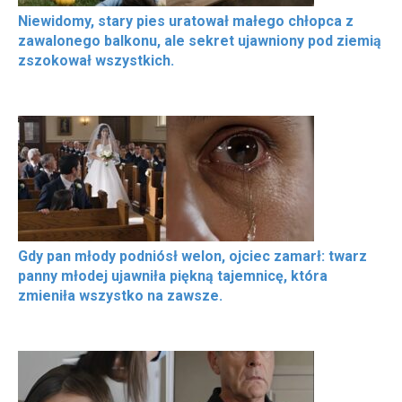
Niewidomy, stary pies uratował małego chłopca z
zawalonego balkonu, ale sekret ujawniony pod ziemią
zszokował wszystkich.
Gdy pan młody podniósł welon, ojciec zamarł: twarz
panny młodej ujawniła piękną tajemnicę, która
zmieniła wszystko na zawsze.