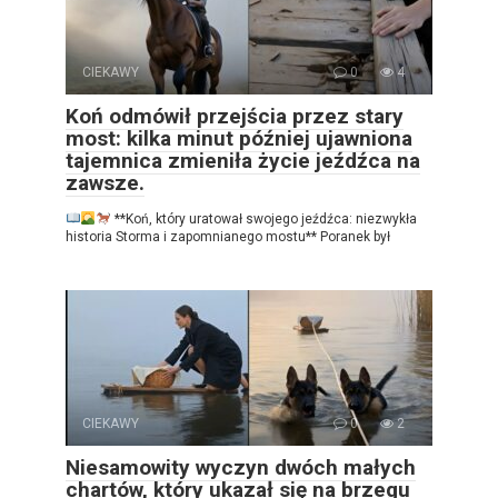
CIEKAWY
0
4
Koń odmówił przejścia przez stary
most: kilka minut później ujawniona
tajemnica zmieniła życie jeźdźca na
zawsze.
**Koń, który uratował swojego jeźdźca: niezwykła
historia Storma i zapomnianego mostu** Poranek był
CIEKAWY
0
2
Niesamowity wyczyn dwóch małych
chartów, który ukazał się na brzegu