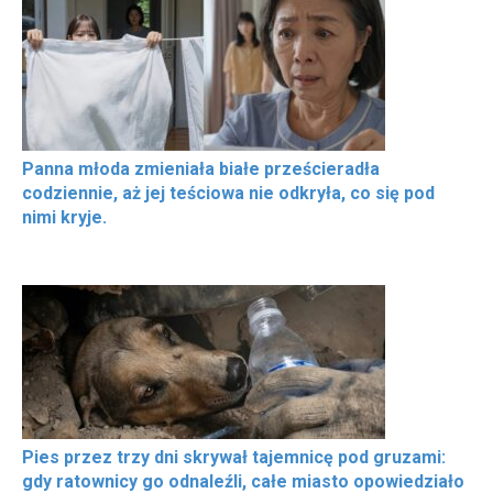
Panna młoda zmieniała białe prześcieradła
codziennie, aż jej teściowa nie odkryła, co się pod
nimi kryje.
Pies przez trzy dni skrywał tajemnicę pod gruzami:
gdy ratownicy go odnaleźli, całe miasto opowiedziało