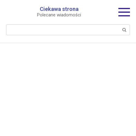
Перейти
Ciekawa strona
к
Polecane wiadomości
контенту
Поиск: