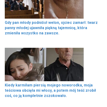
Gdy pan młody podniósł welon, ojciec zamarł: twarz
panny młodej ujawniła piękną tajemnicę, która
zmieniła wszystko na zawsze.
Kiedy karmiłam piersią mojego noworodka, moja
teściowa obcięła mi włosy, a potem mój teść zrobił
coś, co ją kompletnie zszokowało.