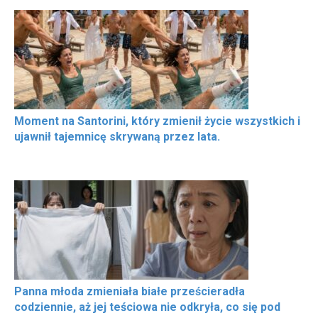
Moment na Santorini, który zmienił życie wszystkich i
ujawnił tajemnicę skrywaną przez lata.
Panna młoda zmieniała białe prześcieradła
codziennie, aż jej teściowa nie odkryła, co się pod