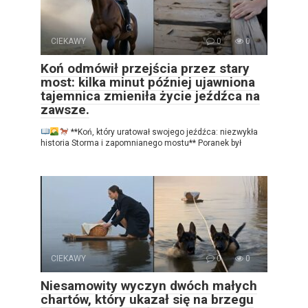
CIEKAWY
0
0
Koń odmówił przejścia przez stary
most: kilka minut później ujawniona
tajemnica zmieniła życie jeźdźca na
zawsze.
**Koń, który uratował swojego jeźdźca: niezwykła
historia Storma i zapomnianego mostu** Poranek był
CIEKAWY
0
0
Niesamowity wyczyn dwóch małych
chartów, który ukazał się na brzegu