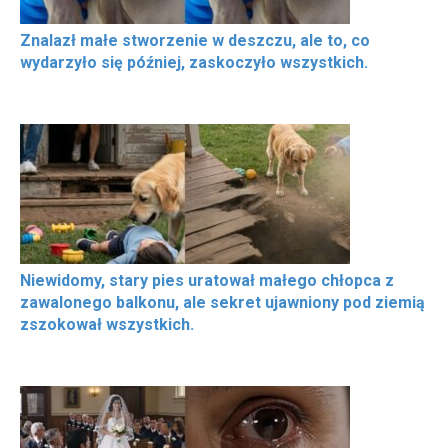
Znalazł małe stworzenie w deszczu, ale to, co
wydarzyło się później, zaskoczyło wszystkich.
Niewidomy, stary pies uratował małego chłopca z
zawalonego balkonu, ale sekret ujawniony pod ziemią
zszokował wszystkich.