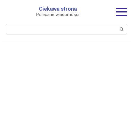
Перейти
Ciekawa strona
к
Polecane wiadomości
контенту
Поиск: