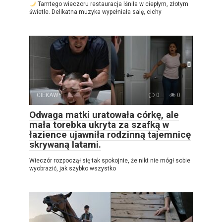
Tamtego wieczoru restauracja lśniła w ciepłym, złotym
świetle. Delikatna muzyka wypełniała salę, cichy
CIEKAWY
0
0
Odwaga matki uratowała córkę, ale
mała torebka ukryta za szafką w
łazience ujawniła rodzinną tajemnicę
skrywaną latami.
Wieczór rozpoczął się tak spokojnie, że nikt nie mógł sobie
wyobrazić, jak szybko wszystko