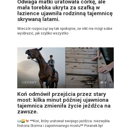
Odwaga matki uratowała córkę, ale
mała torebka ukryta za szafką w
łazience ujawniła rodzinną tajemnicę
skrywaną latami.
Wieczór rozpoczął się tak spokojnie, że nikt nie mógł sobie
wyobrazić, jak szybko wszystko
CIEKAWY
0
4
Koń odmówił przejścia przez stary
most: kilka minut później ujawniona
tajemnica zmieniła życie jeźdźca na
zawsze.
**Koń, który uratował swojego jeźdźca: niezwykła
historia Storma i zapomnianego mostu** Poranek był