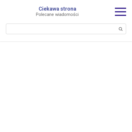
Перейти
Ciekawa strona
к
Polecane wiadomości
контенту
Поиск: