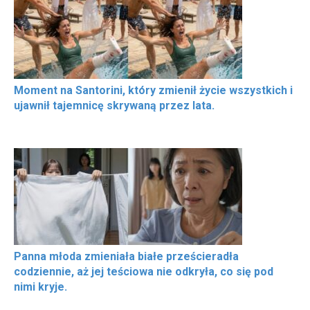
Moment na Santorini, który zmienił życie wszystkich i
ujawnił tajemnicę skrywaną przez lata.
Panna młoda zmieniała białe prześcieradła
codziennie, aż jej teściowa nie odkryła, co się pod
nimi kryje.