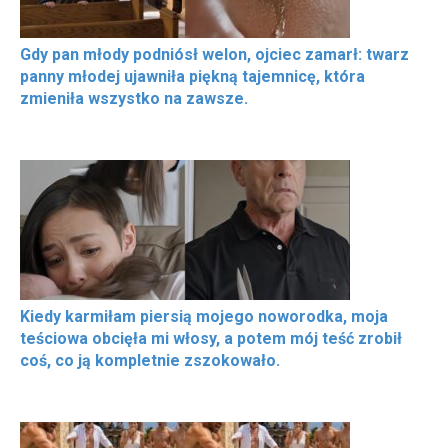
Gdy pan młody podniósł welon, ojciec zamarł: twarz
panny młodej ujawniła piękną tajemnicę, która
zmieniła wszystko na zawsze.
Kiedy karmiłam piersią mojego noworodka, moja
teściowa obcięła mi włosy, a potem mój teść zrobił
coś, co ją kompletnie zszokowało.