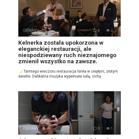
CIEKAWY
0
2
Kelnerka została upokorzona w
eleganckiej restauracji, ale
niespodziewany ruch nieznajomego
zmienił wszystko na zawsze.
Tamtego wieczoru restauracja lśniła w ciepłym, złotym
świetle. Delikatna muzyka wypełniała salę, cichy
CIEKAWY
0
1