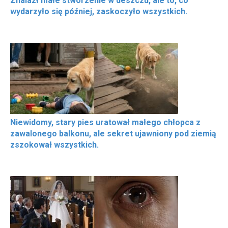
Znalazł małe stworzenie w deszczu, ale to, co
wydarzyło się później, zaskoczyło wszystkich.
Niewidomy, stary pies uratował małego chłopca z
zawalonego balkonu, ale sekret ujawniony pod ziemią
zszokował wszystkich.