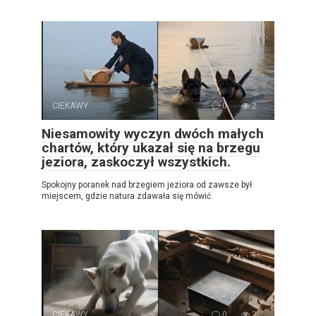
CIEKAWY
0
2
Niesamowity wyczyn dwóch małych
chartów, który ukazał się na brzegu
jeziora, zaskoczył wszystkich.
Spokojny poranek nad brzegiem jeziora od zawsze był
miejscem, gdzie natura zdawała się mówić
CIEKAWY
0
2