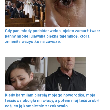
Gdy pan młody podniósł welon, ojciec zamarł: twarz
panny młodej ujawniła piękną tajemnicę, która
zmieniła wszystko na zawsze.
Kiedy karmiłam piersią mojego noworodka, moja
teściowa obcięła mi włosy, a potem mój teść zrobił
coś, co ją kompletnie zszokowało.