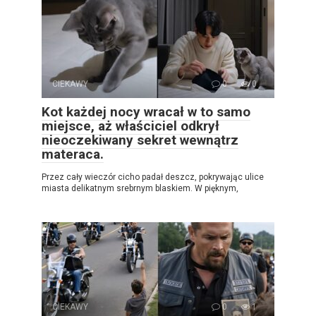
CIEKAWY
0
0
Kot każdej nocy wracał w to samo
miejsce, aż właściciel odkrył
nieoczekiwany sekret wewnątrz
materaca.
Przez cały wieczór cicho padał deszcz, pokrywając ulice
miasta delikatnym srebrnym blaskiem. W pięknym,
CIEKAWY
0
1