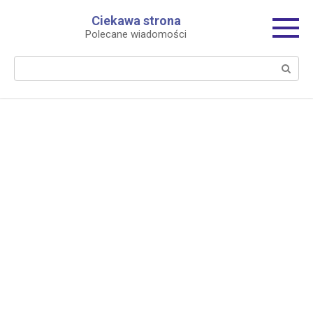
Перейти
Ciekawa strona
к
Polecane wiadomości
контенту
Поиск: