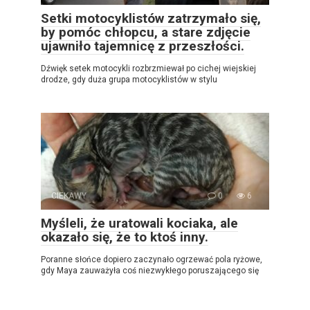
Setki motocyklistów zatrzymało się,
by pomóc chłopcu, a stare zdjęcie
ujawniło tajemnicę z przeszłości.
Dźwięk setek motocykli rozbrzmiewał po cichej wiejskiej
drodze, gdy duża grupa motocyklistów w stylu
CIEKAWY
0
6
Myśleli, że uratowali kociaka, ale
okazało się, że to ktoś inny.
Poranne słońce dopiero zaczynało ogrzewać pola ryżowe,
gdy Maya zauważyła coś niezwykłego poruszającego się