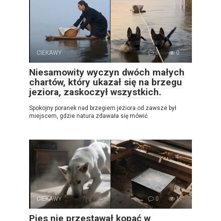
CIEKAWY
0
0
Niesamowity wyczyn dwóch małych
chartów, który ukazał się na brzegu
jeziora, zaskoczył wszystkich.
Spokojny poranek nad brzegiem jeziora od zawsze był
miejscem, gdzie natura zdawała się mówić
CIEKAWY
0
1
Pies nie przestawał kopać w