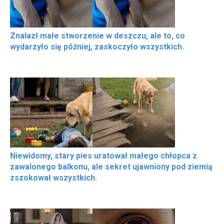
Znalazł małe stworzenie w deszczu, ale to, co
wydarzyło się później, zaskoczyło wszystkich.
Niewidomy, stary pies uratował małego chłopca z
zawalonego balkonu, ale sekret ujawniony pod ziemią
zszokował wszystkich.