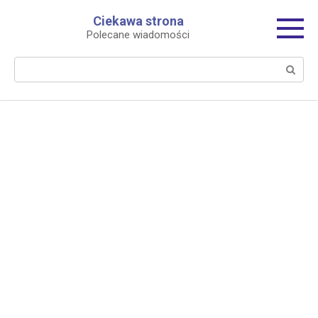
Перейти
Ciekawa strona
к
Polecane wiadomości
контенту
Поиск: