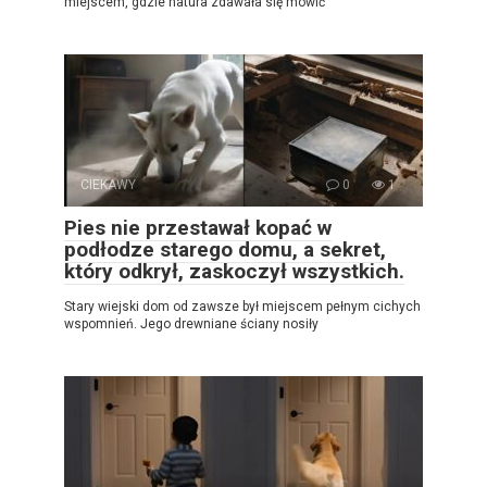
miejscem, gdzie natura zdawała się mówić
CIEKAWY
0
1
Pies nie przestawał kopać w
podłodze starego domu, a sekret,
który odkrył, zaskoczył wszystkich.
Stary wiejski dom od zawsze był miejscem pełnym cichych
wspomnień. Jego drewniane ściany nosiły