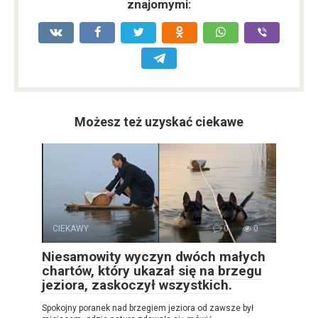
znajomymi:
Możesz też uzyskać ciekawe
CIEKAWY
0
0
Niesamowity wyczyn dwóch małych
chartów, który ukazał się na brzegu
jeziora, zaskoczył wszystkich.
Spokojny poranek nad brzegiem jeziora od zawsze był