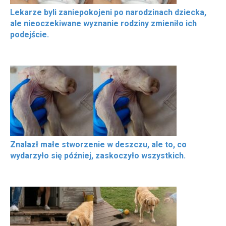
Lekarze byli zaniepokojeni po narodzinach dziecka,
ale nieoczekiwane wyznanie rodziny zmieniło ich
podejście.
Znalazł małe stworzenie w deszczu, ale to, co
wydarzyło się później, zaskoczyło wszystkich.