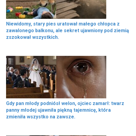
Niewidomy, stary pies uratował małego chłopca z
zawalonego balkonu, ale sekret ujawniony pod ziemią
zszokował wszystkich.
Gdy pan młody podniósł welon, ojciec zamarł: twarz
panny młodej ujawniła piękną tajemnicę, która
zmieniła wszystko na zawsze.