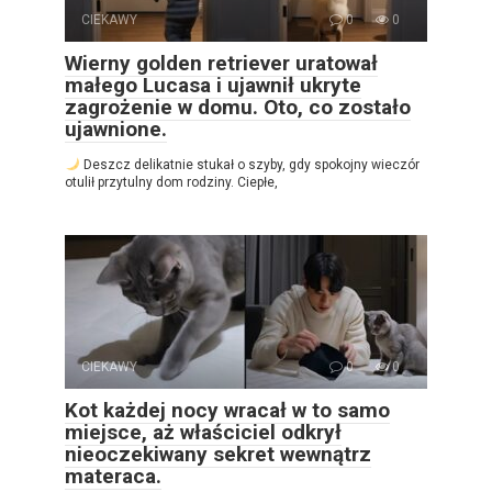
CIEKAWY
0
0
Wierny golden retriever uratował
małego Lucasa i ujawnił ukryte
zagrożenie w domu. Oto, co zostało
ujawnione.
Deszcz delikatnie stukał o szyby, gdy spokojny wieczór
otulił przytulny dom rodziny. Ciepłe,
CIEKAWY
0
0
Kot każdej nocy wracał w to samo
miejsce, aż właściciel odkrył
nieoczekiwany sekret wewnątrz
materaca.