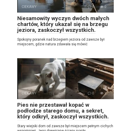
CIEKAWY
0
0
Niesamowity wyczyn dwóch małych
chartów, który ukazał się na brzegu
jeziora, zaskoczył wszystkich.
Spokojny poranek nad brzegiem jeziora od zawsze był
miejscem, gdzie natura zdawała się mówić
CIEKAWY
0
1
Pies nie przestawał kopać w
podłodze starego domu, a sekret,
który odkrył, zaskoczył wszystkich.
Stary wiejski dom od zawsze był miejscem pełnym cichych
wspomnień. Jego drewniane ściany nosiły