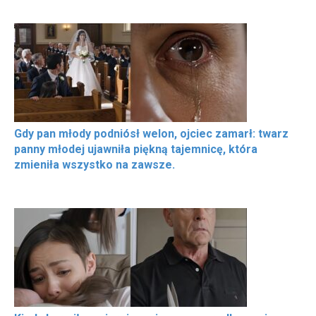
Gdy pan młody podniósł welon, ojciec zamarł: twarz
panny młodej ujawniła piękną tajemnicę, która
zmieniła wszystko na zawsze.