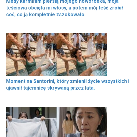
Kiedy karmiłam piersią mojego noworodka, moja
teściowa obcięła mi włosy, a potem mój teść zrobił
coś, co ją kompletnie zszokowało.
Moment na Santorini, który zmienił życie wszystkich i
ujawnił tajemnicę skrywaną przez lata.