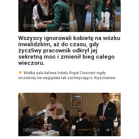
CIEKAWY
0
0
Wszyscy ignorowali kobietę na wózku
inwalidzkim, aż do czasu, gdy
życzliwy pracownik odkrył jej
sekretną moc i zmienił bieg całego
wieczoru.
Wielka sala balowa hotelu Royal Crescent nigdy
wcześniej nie wyglądała tak zachwycająco. Kryształowe
CIEKAWY
0
1