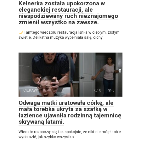
Kelnerka została upokorzona w
eleganckiej restauracji, ale
niespodziewany ruch nieznajomego
zmienił wszystko na zawsze.
Tamtego wieczoru restauracja lśniła w ciepłym, złotym
świetle. Delikatna muzyka wypełniała salę, cichy
CIEKAWY
0
0
Odwaga matki uratowała córkę, ale
mała torebka ukryta za szafką w
łazience ujawniła rodzinną tajemnicę
skrywaną latami.
Wieczór rozpoczął się tak spokojnie, że nikt nie mógł sobie
wyobrazić, jak szybko wszystko