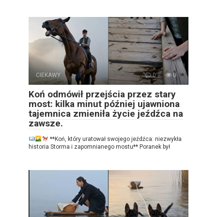
CIEKAWY
0
0
Koń odmówił przejścia przez stary
most: kilka minut później ujawniona
tajemnica zmieniła życie jeźdźca na
zawsze.
**Koń, który uratował swojego jeźdźca: niezwykła
historia Storma i zapomnianego mostu** Poranek był