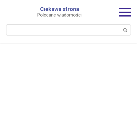
Перейти
Ciekawa strona
к
Polecane wiadomości
контенту
Поиск: