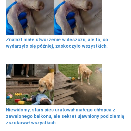
Znalazł małe stworzenie w deszczu, ale to, co
wydarzyło się później, zaskoczyło wszystkich.
Niewidomy, stary pies uratował małego chłopca z
zawalonego balkonu, ale sekret ujawniony pod ziemią
zszokował wszystkich.