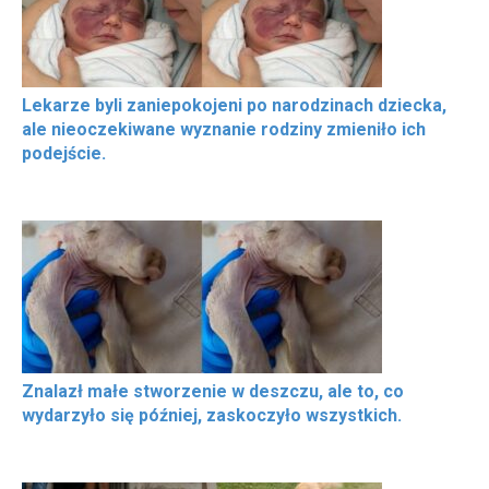
Lekarze byli zaniepokojeni po narodzinach dziecka,
ale nieoczekiwane wyznanie rodziny zmieniło ich
podejście.
Znalazł małe stworzenie w deszczu, ale to, co
wydarzyło się później, zaskoczyło wszystkich.