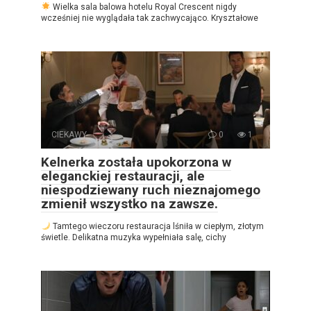
Wielka sala balowa hotelu Royal Crescent nigdy
wcześniej nie wyglądała tak zachwycająco. Kryształowe
CIEKAWY
0
1
Kelnerka została upokorzona w
eleganckiej restauracji, ale
niespodziewany ruch nieznajomego
zmienił wszystko na zawsze.
Tamtego wieczoru restauracja lśniła w ciepłym, złotym
świetle. Delikatna muzyka wypełniała salę, cichy