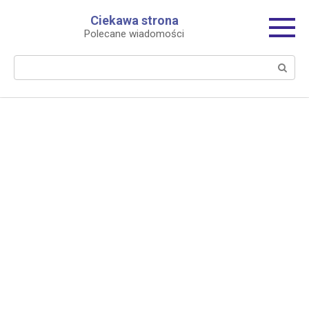
Перейти
Ciekawa strona
к
Polecane wiadomości
контенту
Поиск: