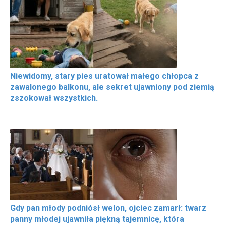
Niewidomy, stary pies uratował małego chłopca z
zawalonego balkonu, ale sekret ujawniony pod ziemią
zszokował wszystkich.
Gdy pan młody podniósł welon, ojciec zamarł: twarz
panny młodej ujawniła piękną tajemnicę, która