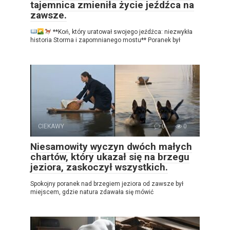
tajemnica zmieniła życie jeźdźca na
zawsze.
**Koń, który uratował swojego jeźdźca: niezwykła
historia Storma i zapomnianego mostu** Poranek był
CIEKAWY
0
0
Niesamowity wyczyn dwóch małych
chartów, który ukazał się na brzegu
jeziora, zaskoczył wszystkich.
Spokojny poranek nad brzegiem jeziora od zawsze był
miejscem, gdzie natura zdawała się mówić