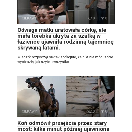
CIEKAWY
0
0
Odwaga matki uratowała córkę, ale
mała torebka ukryta za szafką w
łazience ujawniła rodzinną tajemnicę
skrywaną latami.
Wieczór rozpoczął się tak spokojnie, że nikt nie mógł sobie
wyobrazić, jak szybko wszystko
CIEKAWY
0
0
Koń odmówił przejścia przez stary
most: kilka minut później ujawniona