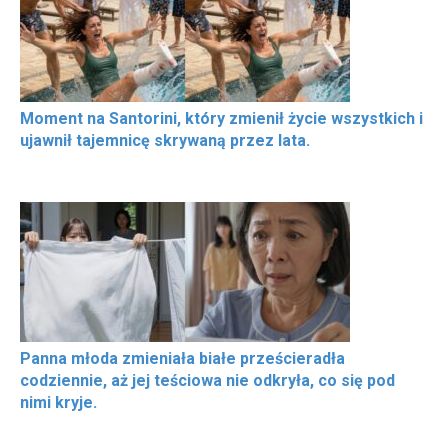
Moment na Santorini, który zmienił życie wszystkich i
ujawnił tajemnicę skrywaną przez lata.
Panna młoda zmieniała białe prześcieradła
codziennie, aż jej teściowa nie odkryła, co się pod
nimi kryje.