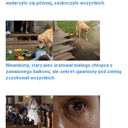
wydarzyło się później, zaskoczyło wszystkich.
Niewidomy, stary pies uratował małego chłopca z
zawalonego balkonu, ale sekret ujawniony pod ziemią
zszokował wszystkich.