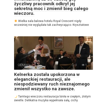
życzliwy pracownik odkrył jej
sekretną moc i zmienił bieg całego
wieczoru.
Wielka sala balowa hotelu Royal Crescent nigdy
wcześniej nie wyglądała tak zachwycająco. Kryształowe
CIEKAWY
0
1
Kelnerka została upokorzona w
eleganckiej restauracji, ale
niespodziewany ruch nieznajomego
zmienił wszystko na zawsze.
Tamtego wieczoru restauracja lśniła w ciepłym, złotym
świetle. Delikatna muzyka wypełniała salę, cichy