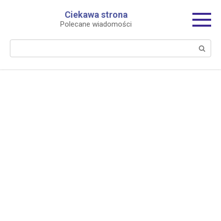
Перейти
Ciekawa strona
к
Polecane wiadomości
контенту
Поиск: