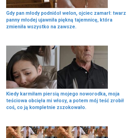
Gdy pan młody podniósł welon, ojciec zamarł: twarz
panny młodej ujawniła piękną tajemnicę, która
zmieniła wszystko na zawsze.
Kiedy karmiłam piersią mojego noworodka, moja
teściowa obcięła mi włosy, a potem mój teść zrobił
coś, co ją kompletnie zszokowało.