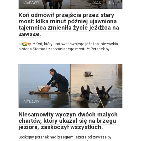
CIEKAWY
0
0
Koń odmówił przejścia przez stary
most: kilka minut później ujawniona
tajemnica zmieniła życie jeźdźca na
zawsze.
**Koń, który uratował swojego jeźdźca: niezwykła
historia Storma i zapomnianego mostu** Poranek był
CIEKAWY
0
0
Niesamowity wyczyn dwóch małych
chartów, który ukazał się na brzegu
jeziora, zaskoczył wszystkich.
Spokojny poranek nad brzegiem jeziora od zawsze był