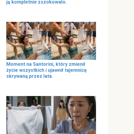
ją kompletnie zszokowało.
Moment na Santorini, który zmienił
życie wszystkich i ujawnił tajemnicę
skrywaną przez lata.