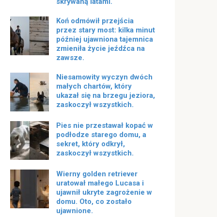
skrywaną latami.
Koń odmówił przejścia
przez stary most: kilka minut
później ujawniona tajemnica
zmieniła życie jeźdźca na
zawsze.
Niesamowity wyczyn dwóch
małych chartów, który
ukazał się na brzegu jeziora,
zaskoczył wszystkich.
Pies nie przestawał kopać w
podłodze starego domu, a
sekret, który odkrył,
zaskoczył wszystkich.
Wierny golden retriever
uratował małego Lucasa i
ujawnił ukryte zagrożenie w
domu. Oto, co zostało
ujawnione.