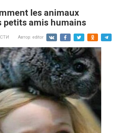
omment les animaux
s petits amis humains
СТИ
Автор:
editor