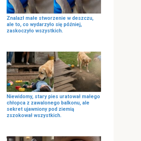
Znalazł małe stworzenie w deszczu,
ale to, co wydarzyło się później,
zaskoczyło wszystkich.
Niewidomy, stary pies uratował małego
chłopca z zawalonego balkonu, ale
sekret ujawniony pod ziemią
zszokował wszystkich.