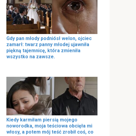
Gdy pan młody podniósł welon, ojciec
zamarł: twarz panny młodej ujawniła
piękną tajemnicę, która zmieniła
wszystko na zawsze.
Kiedy karmiłam piersią mojego
noworodka, moja teściowa obcięła mi
włosy, a potem mój teść zrobił coś, co