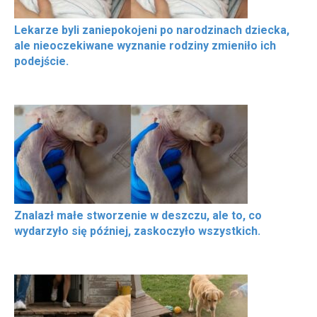
Lekarze byli zaniepokojeni po narodzinach dziecka,
ale nieoczekiwane wyznanie rodziny zmieniło ich
podejście.
Znalazł małe stworzenie w deszczu, ale to, co
wydarzyło się później, zaskoczyło wszystkich.