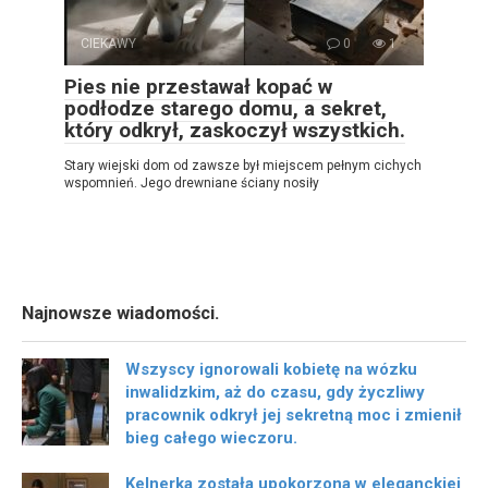
CIEKAWY
0
1
Pies nie przestawał kopać w
podłodze starego domu, a sekret,
który odkrył, zaskoczył wszystkich.
Stary wiejski dom od zawsze był miejscem pełnym cichych
wspomnień. Jego drewniane ściany nosiły
Najnowsze wiadomości.
Wszyscy ignorowali kobietę na wózku
inwalidzkim, aż do czasu, gdy życzliwy
pracownik odkrył jej sekretną moc i zmienił
bieg całego wieczoru.
Kelnerka została upokorzona w eleganckiej