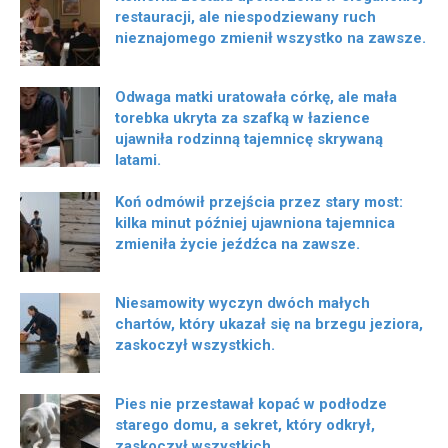
restauracji, ale niespodziewany ruch
nieznajomego zmienił wszystko na zawsze.
Odwaga matki uratowała córkę, ale mała
torebka ukryta za szafką w łazience
ujawniła rodzinną tajemnicę skrywaną
latami.
Koń odmówił przejścia przez stary most:
kilka minut później ujawniona tajemnica
zmieniła życie jeźdźca na zawsze.
Niesamowity wyczyn dwóch małych
chartów, który ukazał się na brzegu jeziora,
zaskoczył wszystkich.
Pies nie przestawał kopać w podłodze
starego domu, a sekret, który odkrył,
zaskoczył wszystkich.