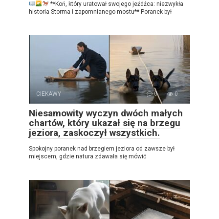
**Koń, który uratował swojego jeźdźca: niezwykła
historia Storma i zapomnianego mostu** Poranek był
CIEKAWY
0
0
Niesamowity wyczyn dwóch małych
chartów, który ukazał się na brzegu
jeziora, zaskoczył wszystkich.
Spokojny poranek nad brzegiem jeziora od zawsze był
miejscem, gdzie natura zdawała się mówić