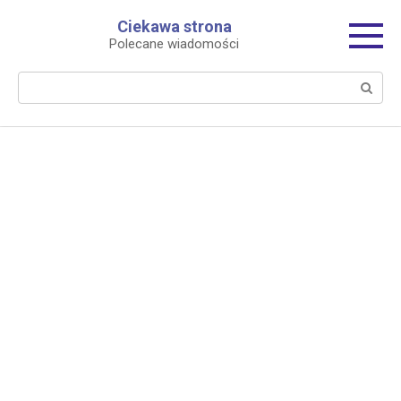
Перейти
Ciekawa strona
к
Polecane wiadomości
контенту
Поиск: