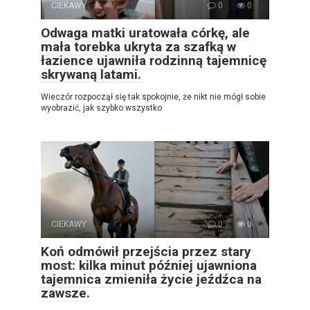
CIEKAWY
0
0
Odwaga matki uratowała córkę, ale
mała torebka ukryta za szafką w
łazience ujawniła rodzinną tajemnicę
skrywaną latami.
Wieczór rozpoczął się tak spokojnie, że nikt nie mógł sobie
wyobrazić, jak szybko wszystko
CIEKAWY
0
0
Koń odmówił przejścia przez stary
most: kilka minut później ujawniona
tajemnica zmieniła życie jeźdźca na
zawsze.