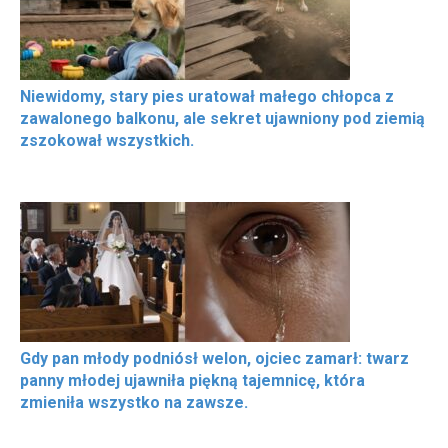
Niewidomy, stary pies uratował małego chłopca z
zawalonego balkonu, ale sekret ujawniony pod ziemią
zszokował wszystkich.
Gdy pan młody podniósł welon, ojciec zamarł: twarz
panny młodej ujawniła piękną tajemnicę, która
zmieniła wszystko na zawsze.