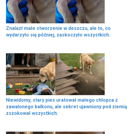
Znalazł małe stworzenie w deszczu, ale to, co
wydarzyło się później, zaskoczyło wszystkich.
Niewidomy, stary pies uratował małego chłopca z
zawalonego balkonu, ale sekret ujawniony pod ziemią
zszokował wszystkich.