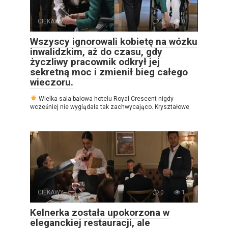
CIEKAWY
0
0
Wszyscy ignorowali kobietę na wózku
inwalidzkim, aż do czasu, gdy
życzliwy pracownik odkrył jej
sekretną moc i zmienił bieg całego
wieczoru.
Wielka sala balowa hotelu Royal Crescent nigdy
wcześniej nie wyglądała tak zachwycająco. Kryształowe
CIEKAWY
0
1
Kelnerka została upokorzona w
eleganckiej restauracji, ale