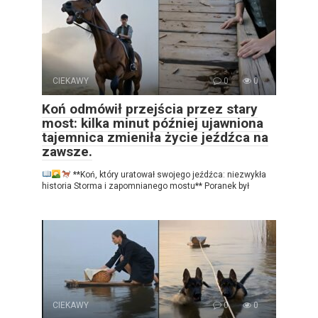
CIEKAWY
0
0
Koń odmówił przejścia przez stary
most: kilka minut później ujawniona
tajemnica zmieniła życie jeźdźca na
zawsze.
**Koń, który uratował swojego jeźdźca: niezwykła
historia Storma i zapomnianego mostu** Poranek był
CIEKAWY
0
0