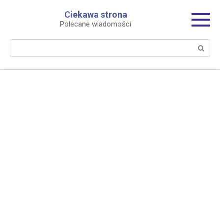
Перейти
Ciekawa strona
к
Polecane wiadomości
контенту
Поиск: