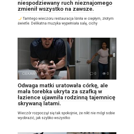
niespodziewany ruch nieznajomego
zmienił wszystko na zawsze.
Tamtego wieczoru restauracja lśniła w ciepłym, złotym
świetle. Delikatna muzyka wypełniała salę, cichy
CIEKAWY
0
0
Odwaga matki uratowała córkę, ale
mała torebka ukryta za szafką w
łazience ujawniła rodzinną tajemnicę
skrywaną latami.
Wieczór rozpoczął się tak spokojnie, że nikt nie mógł sobie
wyobrazić, jak szybko wszystko