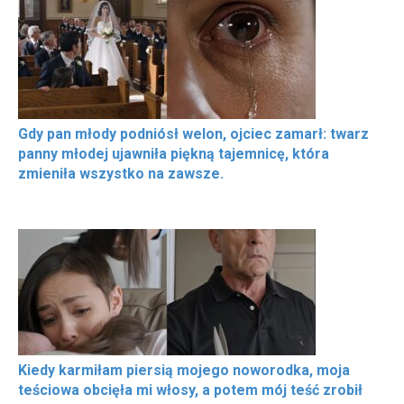
Gdy pan młody podniósł welon, ojciec zamarł: twarz
panny młodej ujawniła piękną tajemnicę, która
zmieniła wszystko na zawsze.
Kiedy karmiłam piersią mojego noworodka, moja
teściowa obcięła mi włosy, a potem mój teść zrobił