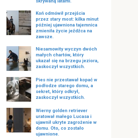
skrywaną latami.
Koń odmówił przejścia
przez stary most: kilka minut
później ujawniona tajemnica
zmieniła życie jeźdźca na
zawsze.
Niesamowity wyczyn dwóch
małych chartów, który
ukazał się na brzegu jeziora,
zaskoczył wszystkich.
Pies nie przestawał kopać w
podłodze starego domu, a
sekret, który odkrył,
zaskoczył wszystkich.
Wierny golden retriever
uratował małego Lucasa i
ujawnił ukryte zagrożenie w
domu. Oto, co zostało
ujawnione.