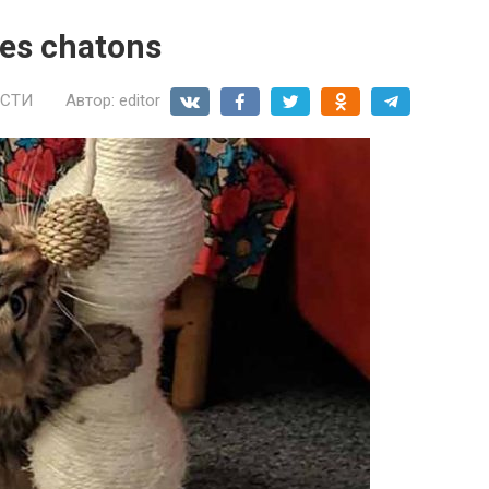
les chatons
СТИ
Автор:
editor