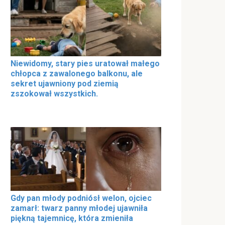
Niewidomy, stary pies uratował małego
chłopca z zawalonego balkonu, ale
sekret ujawniony pod ziemią
zszokował wszystkich.
Gdy pan młody podniósł welon, ojciec
zamarł: twarz panny młodej ujawniła
piękną tajemnicę, która zmieniła