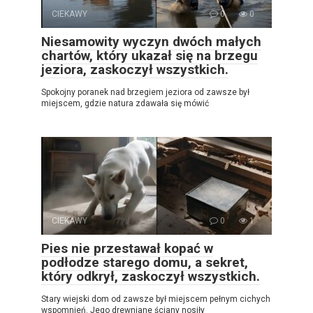
CIEKAWY
0
0
Niesamowity wyczyn dwóch małych
chartów, który ukazał się na brzegu
jeziora, zaskoczył wszystkich.
Spokojny poranek nad brzegiem jeziora od zawsze był
miejscem, gdzie natura zdawała się mówić
CIEKAWY
0
1
Pies nie przestawał kopać w
podłodze starego domu, a sekret,
który odkrył, zaskoczył wszystkich.
Stary wiejski dom od zawsze był miejscem pełnym cichych
wspomnień. Jego drewniane ściany nosiły