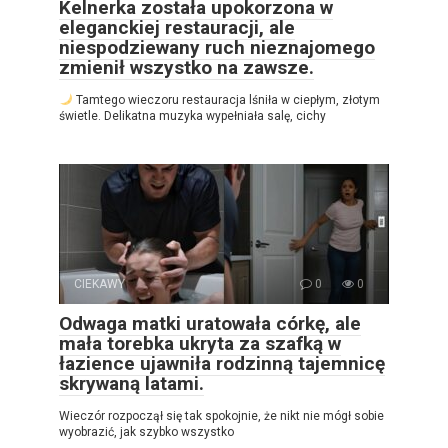
Kelnerka została upokorzona w
eleganckiej restauracji, ale
niespodziewany ruch nieznajomego
zmienił wszystko na zawsze.
Tamtego wieczoru restauracja lśniła w ciepłym, złotym
świetle. Delikatna muzyka wypełniała salę, cichy
CIEKAWY
0
0
Odwaga matki uratowała córkę, ale
mała torebka ukryta za szafką w
łazience ujawniła rodzinną tajemnicę
skrywaną latami.
Wieczór rozpoczął się tak spokojnie, że nikt nie mógł sobie
wyobrazić, jak szybko wszystko