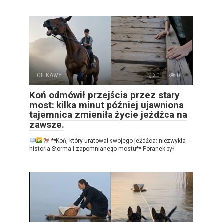
CIEKAWY
0
0
Koń odmówił przejścia przez stary
most: kilka minut później ujawniona
tajemnica zmieniła życie jeźdźca na
zawsze.
**Koń, który uratował swojego jeźdźca: niezwykła
historia Storma i zapomnianego mostu** Poranek był