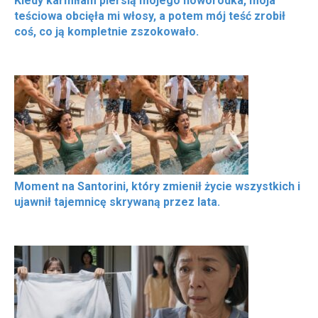
Kiedy karmiłam piersią mojego noworodka, moja
teściowa obcięła mi włosy, a potem mój teść zrobił
coś, co ją kompletnie zszokowało.
Moment na Santorini, który zmienił życie wszystkich i
ujawnił tajemnicę skrywaną przez lata.