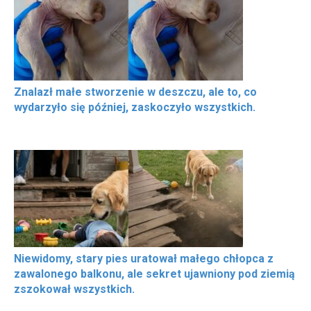
Znalazł małe stworzenie w deszczu, ale to, co
wydarzyło się później, zaskoczyło wszystkich.
Niewidomy, stary pies uratował małego chłopca z
zawalonego balkonu, ale sekret ujawniony pod ziemią
zszokował wszystkich.