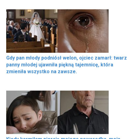
Gdy pan młody podniósł welon, ojciec zamarł: twarz
panny młodej ujawniła piękną tajemnicę, która
zmieniła wszystko na zawsze.