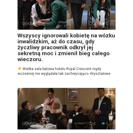
CIEKAWY
0
0
Wszyscy ignorowali kobietę na wózku
inwalidzkim, aż do czasu, gdy
życzliwy pracownik odkrył jej
sekretną moc i zmienił bieg całego
wieczoru.
Wielka sala balowa hotelu Royal Crescent nigdy
wcześniej nie wyglądała tak zachwycająco. Kryształowe
CIEKAWY
0
1