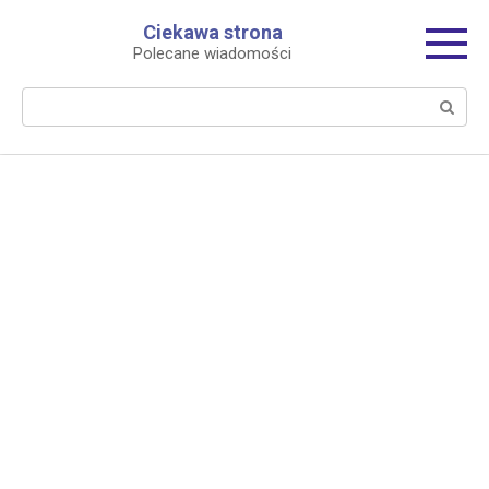
Перейти
Ciekawa strona
к
Polecane wiadomości
контенту
Поиск: