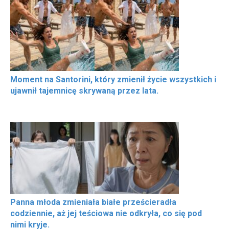
Moment na Santorini, który zmienił życie wszystkich i
ujawnił tajemnicę skrywaną przez lata.
Panna młoda zmieniała białe prześcieradła
codziennie, aż jej teściowa nie odkryła, co się pod
nimi kryje.