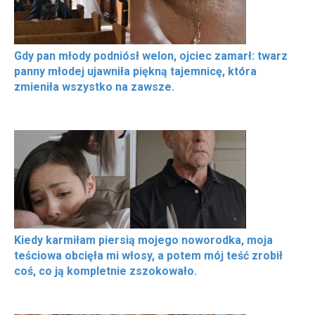
Gdy pan młody podniósł welon, ojciec zamarł: twarz
panny młodej ujawniła piękną tajemnicę, która
zmieniła wszystko na zawsze.
Kiedy karmiłam piersią mojego noworodka, moja
teściowa obcięła mi włosy, a potem mój teść zrobił
coś, co ją kompletnie zszokowało.