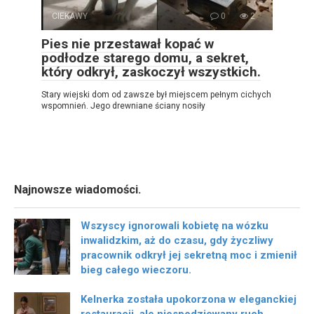
CIEKAWY
0
2
Pies nie przestawał kopać w
podłodze starego domu, a sekret,
który odkrył, zaskoczył wszystkich.
Stary wiejski dom od zawsze był miejscem pełnym cichych
wspomnień. Jego drewniane ściany nosiły
Najnowsze wiadomości.
Wszyscy ignorowali kobietę na wózku
inwalidzkim, aż do czasu, gdy życzliwy
pracownik odkrył jej sekretną moc i zmienił
bieg całego wieczoru.
Kelnerka została upokorzona w eleganckiej
restauracji, ale niespodziewany ruch