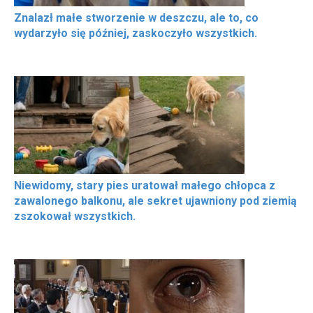
Znalazł małe stworzenie w deszczu, ale to, co
wydarzyło się później, zaskoczyło wszystkich.
Niewidomy, stary pies uratował małego chłopca z
zawalonego balkonu, ale sekret ujawniony pod ziemią
zszokował wszystkich.