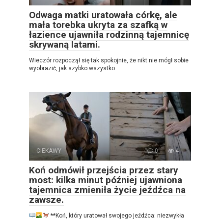
Odwaga matki uratowała córkę, ale
mała torebka ukryta za szafką w
łazience ujawniła rodzinną tajemnicę
skrywaną latami.
Wieczór rozpoczął się tak spokojnie, że nikt nie mógł sobie
wyobrazić, jak szybko wszystko
CIEKAWY
0
4
Koń odmówił przejścia przez stary
most: kilka minut później ujawniona
tajemnica zmieniła życie jeźdźca na
zawsze.
**Koń, który uratował swojego jeźdźca: niezwykła