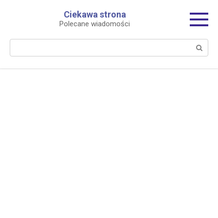
Перейти
Ciekawa strona
к
Polecane wiadomości
контенту
Поиск: