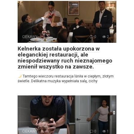
CIEKAWY
0
2
Kelnerka została upokorzona w
eleganckiej restauracji, ale
niespodziewany ruch nieznajomego
zmienił wszystko na zawsze.
Tamtego wieczoru restauracja lśniła w ciepłym, złotym
świetle. Delikatna muzyka wypełniała salę, cichy
CIEKAWY
0
1