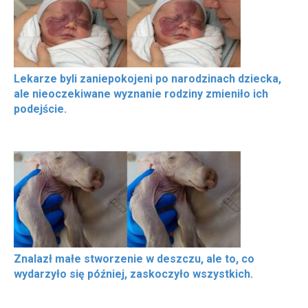
Lekarze byli zaniepokojeni po narodzinach dziecka,
ale nieoczekiwane wyznanie rodziny zmieniło ich
podejście.
Znalazł małe stworzenie w deszczu, ale to, co
wydarzyło się później, zaskoczyło wszystkich.