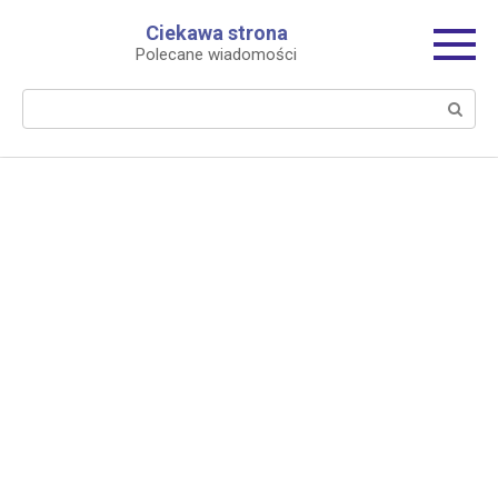
Перейти
Ciekawa strona
к
Polecane wiadomości
контенту
Поиск: