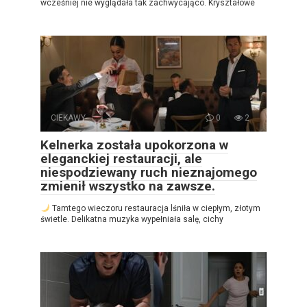
wcześniej nie wyglądała tak zachwycająco. Kryształowe
CIEKAWY
0
2
Kelnerka została upokorzona w
eleganckiej restauracji, ale
niespodziewany ruch nieznajomego
zmienił wszystko na zawsze.
Tamtego wieczoru restauracja lśniła w ciepłym, złotym
świetle. Delikatna muzyka wypełniała salę, cichy