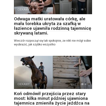
CIEKAWY
0
1
Odwaga matki uratowała córkę, ale
mała torebka ukryta za szafką w
łazience ujawniła rodzinną tajemnicę
skrywaną latami.
Wieczór rozpoczął się tak spokojnie, że nikt nie mógł sobie
wyobrazić, jak szybko wszystko
CIEKAWY
0
4
Koń odmówił przejścia przez stary
most: kilka minut później ujawniona
tajemnica zmieniła życie jeźdźca na