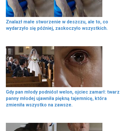
Znalazł małe stworzenie w deszczu, ale to, co
wydarzyło się później, zaskoczyło wszystkich.
Gdy pan młody podniósł welon, ojciec zamarł: twarz
panny młodej ujawniła piękną tajemnicę, która
zmieniła wszystko na zawsze.