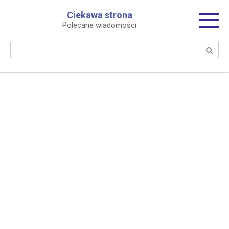
Перейти
Ciekawa strona
к
Polecane wiadomości
контенту
Поиск: