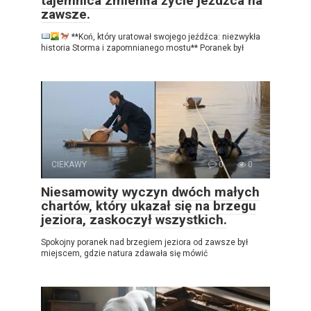
tajemnica zmieniła życie jeźdźca na
zawsze.
**Koń, który uratował swojego jeźdźca: niezwykła
historia Storma i zapomnianego mostu** Poranek był
CIEKAWY
0
0
Niesamowity wyczyn dwóch małych
chartów, który ukazał się na brzegu
jeziora, zaskoczył wszystkich.
Spokojny poranek nad brzegiem jeziora od zawsze był
miejscem, gdzie natura zdawała się mówić