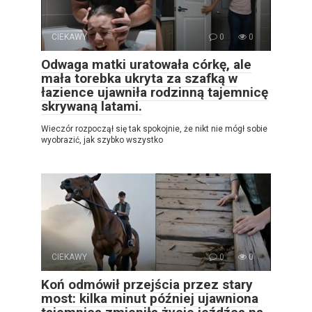
CIEKAWY
0
0
Odwaga matki uratowała córkę, ale
mała torebka ukryta za szafką w
łazience ujawniła rodzinną tajemnicę
skrywaną latami.
Wieczór rozpoczął się tak spokojnie, że nikt nie mógł sobie
wyobrazić, jak szybko wszystko
CIEKAWY
0
0
Koń odmówił przejścia przez stary
most: kilka minut później ujawniona