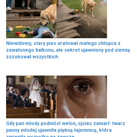
Niewidomy, stary pies uratował małego chłopca z
zawalonego balkonu, ale sekret ujawniony pod ziemią
zszokował wszystkich.
Gdy pan młody podniósł welon, ojciec zamarł: twarz
panny młodej ujawniła piękną tajemnicę, która
zmieniła wszystko na zawsze.