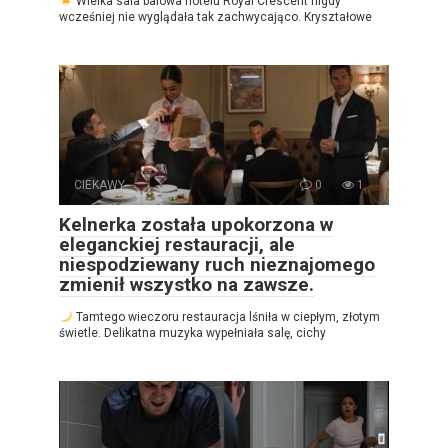
Wielka sala balowa hotelu Royal Crescent nigdy
wcześniej nie wyglądała tak zachwycająco. Kryształowe
CIEKAWY
0
1
Kelnerka została upokorzona w
eleganckiej restauracji, ale
niespodziewany ruch nieznajomego
zmienił wszystko na zawsze.
Tamtego wieczoru restauracja lśniła w ciepłym, złotym
świetle. Delikatna muzyka wypełniała salę, cichy