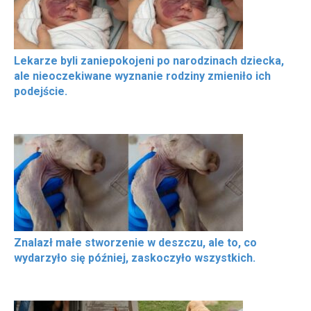
Lekarze byli zaniepokojeni po narodzinach dziecka,
ale nieoczekiwane wyznanie rodziny zmieniło ich
podejście.
Znalazł małe stworzenie w deszczu, ale to, co
wydarzyło się później, zaskoczyło wszystkich.