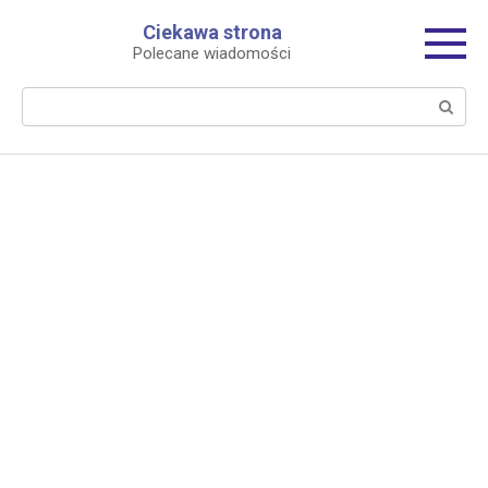
Перейти
Ciekawa strona
к
Polecane wiadomości
контенту
Поиск: