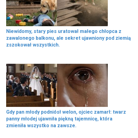
Niewidomy, stary pies uratował małego chłopca z
zawalonego balkonu, ale sekret ujawniony pod ziemią
zszokował wszystkich.
Gdy pan młody podniósł welon, ojciec zamarł: twarz
panny młodej ujawniła piękną tajemnicę, która
zmieniła wszystko na zawsze.