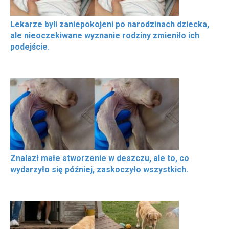
Lekarze byli zaniepokojeni po narodzinach dziecka,
ale nieoczekiwane wyznanie rodziny zmieniło ich
podejście.
Znalazł małe stworzenie w deszczu, ale to, co
wydarzyło się później, zaskoczyło wszystkich.