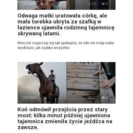
CIEKAWY
0
0
Odwaga matki uratowała córkę, ale
mała torebka ukryta za szafką w
łazience ujawniła rodzinną tajemnicę
skrywaną latami.
Wieczór rozpoczął się tak spokojnie, że nikt nie mógł sobie
wyobrazić, jak szybko wszystko
CIEKAWY
0
0
Koń odmówił przejścia przez stary
most: kilka minut później ujawniona
tajemnica zmieniła życie jeźdźca na
zawsze.