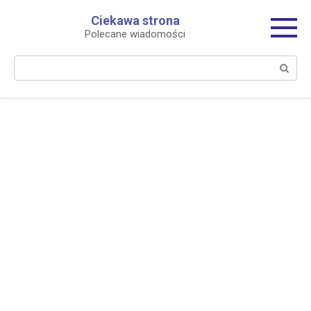
Перейти
Ciekawa strona
к
Polecane wiadomości
контенту
Поиск: