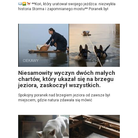
**Koń, który uratował swojego jeźdźca: niezwykła
historia Storma i zapomnianego mostu** Poranek był
CIEKAWY
0
0
Niesamowity wyczyn dwóch małych
chartów, który ukazał się na brzegu
jeziora, zaskoczył wszystkich.
Spokojny poranek nad brzegiem jeziora od zawsze był
miejscem, gdzie natura zdawała się mówić