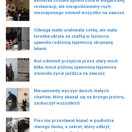
Kelnerka została upokorzona w eleganckiej
restauracji, ale niespodziewany ruch
nieznajomego zmienił wszystko na zawsze.
Odwaga matki uratowała córkę, ale mała
torebka ukryta za szafką w łazience
ujawniła rodzinną tajemnicę skrywaną
latami.
Koń odmówił przejścia przez stary most:
kilka minut później ujawniona tajemnica
zmieniła życie jeźdźca na zawsze.
Niesamowity wyczyn dwóch małych
chartów, który ukazał się na brzegu jeziora,
zaskoczył wszystkich.
Pies nie przestawał kopać w podłodze
starego domu, a sekret, który odkrył,