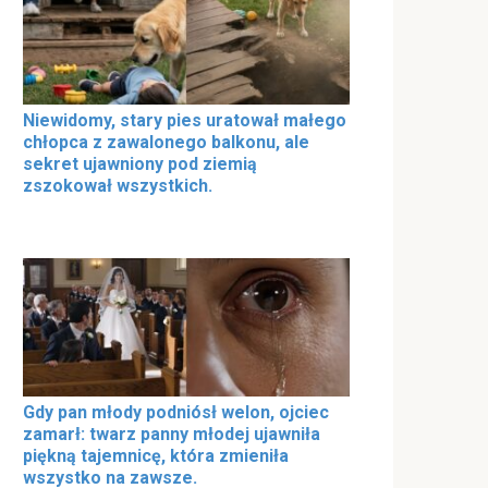
Niewidomy, stary pies uratował małego
chłopca z zawalonego balkonu, ale
sekret ujawniony pod ziemią
zszokował wszystkich.
Gdy pan młody podniósł welon, ojciec
zamarł: twarz panny młodej ujawniła
piękną tajemnicę, która zmieniła
wszystko na zawsze.