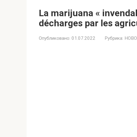
La marijuana « invendab
décharges par les agric
Опубликовано:
01.07.2022
Рубрика:
НОВО