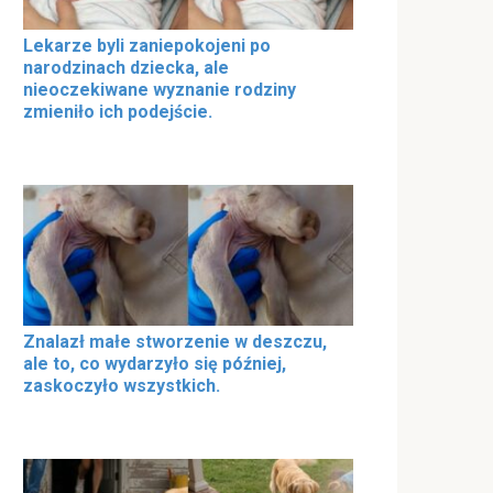
Lekarze byli zaniepokojeni po
narodzinach dziecka, ale
nieoczekiwane wyznanie rodziny
zmieniło ich podejście.
Znalazł małe stworzenie w deszczu,
ale to, co wydarzyło się później,
zaskoczyło wszystkich.