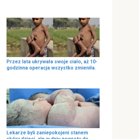
Przez lata ukrywała swoje ciało, aż 10-
godzinna operacja wszystko zmieniła.
Lekarze byli zaniepokojeni stanem
skóry dzieci, ale w dniu powrotu do