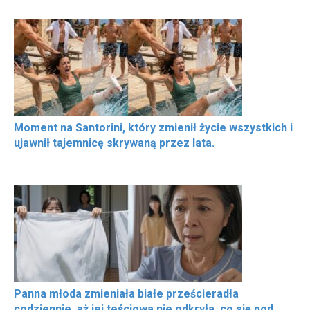
Moment na Santorini, który zmienił życie wszystkich i
ujawnił tajemnicę skrywaną przez lata.
Panna młoda zmieniała białe prześcieradła
codziennie, aż jej teściowa nie odkryła, co się pod