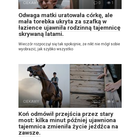
CIEKAWY
0
1
Odwaga matki uratowała córkę, ale
mała torebka ukryta za szafką w
łazience ujawniła rodzinną tajemnicę
skrywaną latami.
Wieczór rozpoczął się tak spokojnie, że nikt nie mógł sobie
wyobrazić, jak szybko wszystko
CIEKAWY
0
4
Koń odmówił przejścia przez stary
most: kilka minut później ujawniona
tajemnica zmieniła życie jeźdźca na
zawsze.