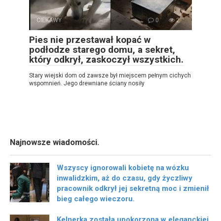
CIEKAWY
0
2
Pies nie przestawał kopać w
podłodze starego domu, a sekret,
który odkrył, zaskoczył wszystkich.
Stary wiejski dom od zawsze był miejscem pełnym cichych
wspomnień. Jego drewniane ściany nosiły
Najnowsze wiadomości.
Wszyscy ignorowali kobietę na wózku
inwalidzkim, aż do czasu, gdy życzliwy
pracownik odkrył jej sekretną moc i zmienił
bieg całego wieczoru.
Kelnerka została upokorzona w eleganckiej