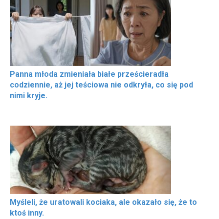
Panna młoda zmieniała białe prześcieradła
codziennie, aż jej teściowa nie odkryła, co się pod
nimi kryje.
Myśleli, że uratowali kociaka, ale okazało się, że to
ktoś inny.