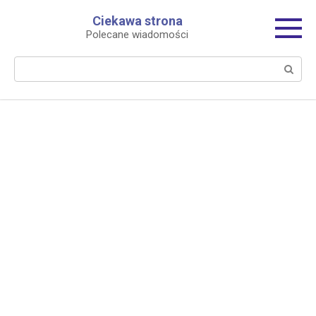
Перейти
Ciekawa strona
к
Polecane wiadomości
контенту
Поиск: