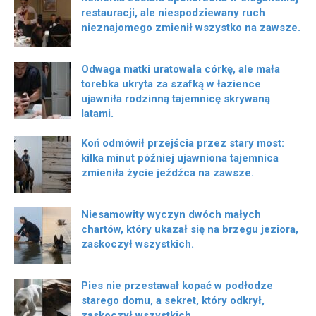
restauracji, ale niespodziewany ruch
nieznajomego zmienił wszystko na zawsze.
Odwaga matki uratowała córkę, ale mała
torebka ukryta za szafką w łazience
ujawniła rodzinną tajemnicę skrywaną
latami.
Koń odmówił przejścia przez stary most:
kilka minut później ujawniona tajemnica
zmieniła życie jeźdźca na zawsze.
Niesamowity wyczyn dwóch małych
chartów, który ukazał się na brzegu jeziora,
zaskoczył wszystkich.
Pies nie przestawał kopać w podłodze
starego domu, a sekret, który odkrył,
zaskoczył wszystkich.