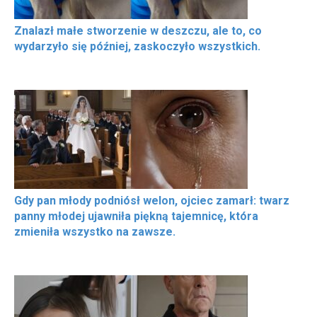
Znalazł małe stworzenie w deszczu, ale to, co
wydarzyło się później, zaskoczyło wszystkich.
Gdy pan młody podniósł welon, ojciec zamarł: twarz
panny młodej ujawniła piękną tajemnicę, która
zmieniła wszystko na zawsze.