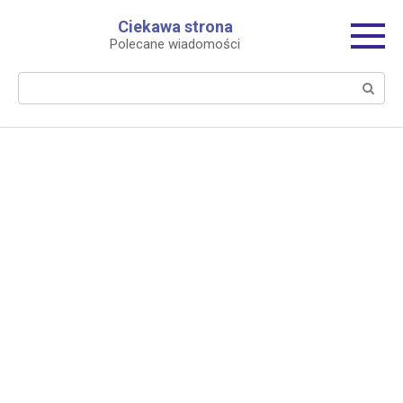
Перейти
Ciekawa strona
к
Polecane wiadomości
контенту
Поиск: