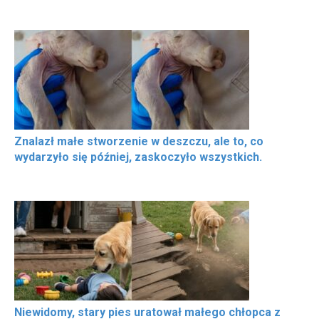
Znalazł małe stworzenie w deszczu, ale to, co
wydarzyło się później, zaskoczyło wszystkich.
Niewidomy, stary pies uratował małego chłopca z