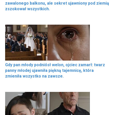
zawalonego balkonu, ale sekret ujawniony pod ziemią
zszokował wszystkich.
Gdy pan młody podniósł welon, ojciec zamarł: twarz
panny młodej ujawniła piękną tajemnicę, która
zmieniła wszystko na zawsze.