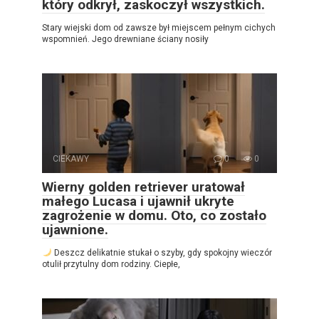
który odkrył, zaskoczył wszystkich.
Stary wiejski dom od zawsze był miejscem pełnym cichych
wspomnień. Jego drewniane ściany nosiły
CIEKAWY
0
0
Wierny golden retriever uratował
małego Lucasa i ujawnił ukryte
zagrożenie w domu. Oto, co zostało
ujawnione.
Deszcz delikatnie stukał o szyby, gdy spokojny wieczór
otulił przytulny dom rodziny. Ciepłe,