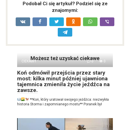
Podobał Ci się artykuł? Podziel się ze
znajomymi:
Możesz też uzyskać ciekawe
CIEKAWY
0
0
Koń odmówił przejścia przez stary
most: kilka minut później ujawniona
tajemnica zmieniła życie jeźdźca na
zawsze.
**Koń, który uratował swojego jeźdźca: niezwykła
historia Storma i zapomnianego mostu** Poranek był