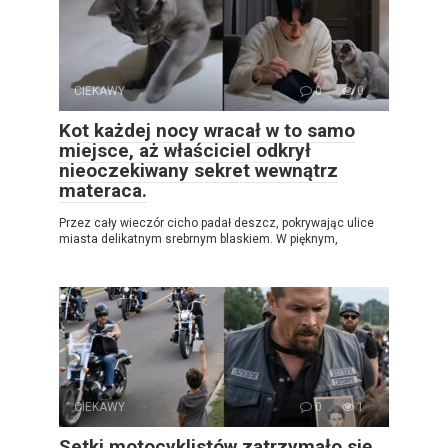
CIEKAWY
0
0
Kot każdej nocy wracał w to samo
miejsce, aż właściciel odkrył
nieoczekiwany sekret wewnątrz
materaca.
Przez cały wieczór cicho padał deszcz, pokrywając ulice
miasta delikatnym srebrnym blaskiem. W pięknym,
CIEKAWY
0
1
Setki motocyklistów zatrzymało się,