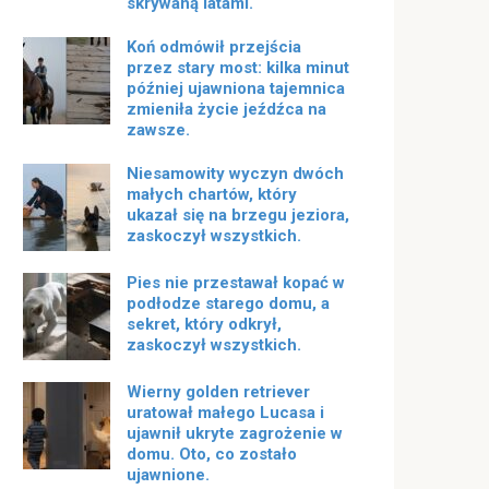
skrywaną latami.
Koń odmówił przejścia
przez stary most: kilka minut
później ujawniona tajemnica
zmieniła życie jeźdźca na
zawsze.
Niesamowity wyczyn dwóch
małych chartów, który
ukazał się na brzegu jeziora,
zaskoczył wszystkich.
Pies nie przestawał kopać w
podłodze starego domu, a
sekret, który odkrył,
zaskoczył wszystkich.
Wierny golden retriever
uratował małego Lucasa i
ujawnił ukryte zagrożenie w
domu. Oto, co zostało
ujawnione.