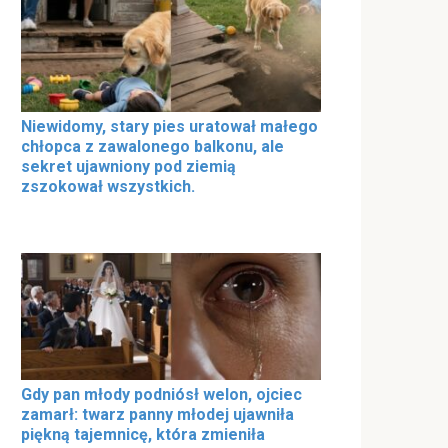
Niewidomy, stary pies uratował małego
chłopca z zawalonego balkonu, ale
sekret ujawniony pod ziemią
zszokował wszystkich.
Gdy pan młody podniósł welon, ojciec
zamarł: twarz panny młodej ujawniła
piękną tajemnicę, która zmieniła