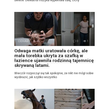
świetle. Delikatna muzyka wypełniała salę, cichy
CIEKAWY
0
1
Odwaga matki uratowała córkę, ale
mała torebka ukryta za szafką w
łazience ujawniła rodzinną tajemnicę
skrywaną latami.
Wieczór rozpoczął się tak spokojnie, że nikt nie mógł sobie
wyobrazić, jak szybko wszystko