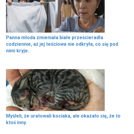
Panna młoda zmieniała białe prześcieradła
codziennie, aż jej teściowa nie odkryła, co się pod
nimi kryje.
Myśleli, że uratowali kociaka, ale okazało się, że to
ktoś inny.