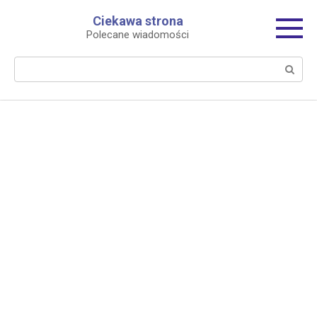
Перейти
Ciekawa strona
к
Polecane wiadomości
контенту
Поиск: