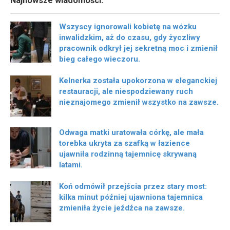
Najnowsze wiadomości.
Wszyscy ignorowali kobietę na wózku
inwalidzkim, aż do czasu, gdy życzliwy
pracownik odkrył jej sekretną moc i zmienił
bieg całego wieczoru.
Kelnerka została upokorzona w eleganckiej
restauracji, ale niespodziewany ruch
nieznajomego zmienił wszystko na zawsze.
Odwaga matki uratowała córkę, ale mała
torebka ukryta za szafką w łazience
ujawniła rodzinną tajemnicę skrywaną
latami.
Koń odmówił przejścia przez stary most:
kilka minut później ujawniona tajemnica
zmieniła życie jeźdźca na zawsze.