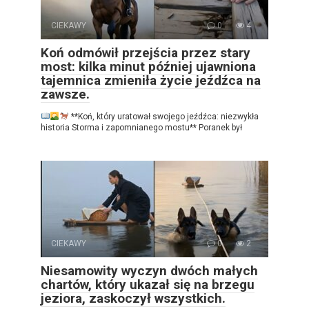
CIEKAWY
0
4
Koń odmówił przejścia przez stary
most: kilka minut później ujawniona
tajemnica zmieniła życie jeźdźca na
zawsze.
**Koń, który uratował swojego jeźdźca: niezwykła
historia Storma i zapomnianego mostu** Poranek był
CIEKAWY
0
2
Niesamowity wyczyn dwóch małych
chartów, który ukazał się na brzegu
jeziora, zaskoczył wszystkich.