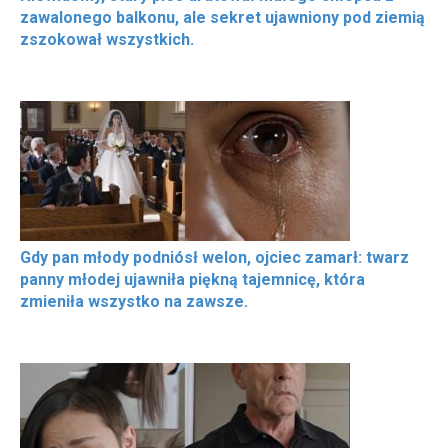
zawalonego balkonu, ale sekret ujawniony pod ziemią
zszokował wszystkich.
Gdy pan młody podniósł welon, ojciec zamarł: twarz
panny młodej ujawniła piękną tajemnicę, która
zmieniła wszystko na zawsze.