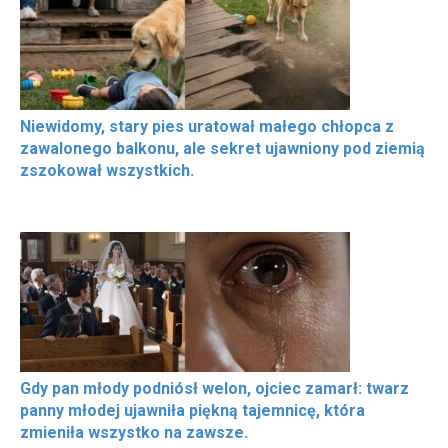
Niewidomy, stary pies uratował małego chłopca z
zawalonego balkonu, ale sekret ujawniony pod ziemią
zszokował wszystkich.
Gdy pan młody podniósł welon, ojciec zamarł: twarz
panny młodej ujawniła piękną tajemnicę, która
zmieniła wszystko na zawsze.