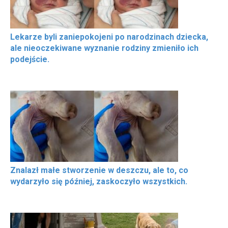
Lekarze byli zaniepokojeni po narodzinach dziecka,
ale nieoczekiwane wyznanie rodziny zmieniło ich
podejście.
Znalazł małe stworzenie w deszczu, ale to, co
wydarzyło się później, zaskoczyło wszystkich.