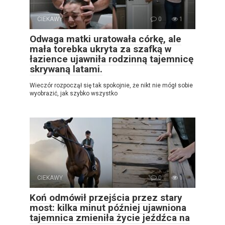
CIEKAWY
0
1
Odwaga matki uratowała córkę, ale
mała torebka ukryta za szafką w
łazience ujawniła rodzinną tajemnicę
skrywaną latami.
Wieczór rozpoczął się tak spokojnie, że nikt nie mógł sobie
wyobrazić, jak szybko wszystko
CIEKAWY
0
1
Koń odmówił przejścia przez stary
most: kilka minut później ujawniona
tajemnica zmieniła życie jeźdźca na