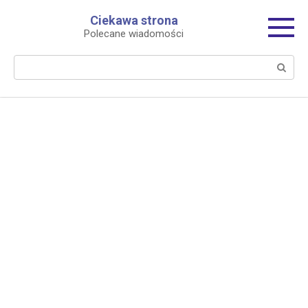
Перейти
Ciekawa strona
к
Polecane wiadomości
контенту
Поиск: