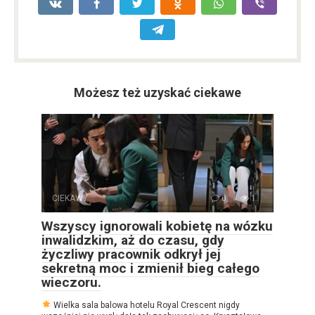
Możesz też uzyskać ciekawe
CIEKAWY
0
1
Wszyscy ignorowali kobietę na wózku
inwalidzkim, aż do czasu, gdy
życzliwy pracownik odkrył jej
sekretną moc i zmienił bieg całego
wieczoru.
Wielka sala balowa hotelu Royal Crescent nigdy