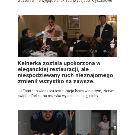
wcześniej nie wyglądała tak zachwycająco. Kryształowe
CIEKAWY
0
2
Kelnerka została upokorzona w
eleganckiej restauracji, ale
niespodziewany ruch nieznajomego
zmienił wszystko na zawsze.
Tamtego wieczoru restauracja lśniła w ciepłym, złotym
świetle. Delikatna muzyka wypełniała salę, cichy