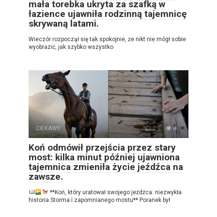
mała torebka ukryta za szafką w
łazience ujawniła rodzinną tajemnicę
skrywaną latami.
Wieczór rozpoczął się tak spokojnie, że nikt nie mógł sobie
wyobrazić, jak szybko wszystko
CIEKAWY
0
4
Koń odmówił przejścia przez stary
most: kilka minut później ujawniona
tajemnica zmieniła życie jeźdźca na
zawsze.
**Koń, który uratował swojego jeźdźca: niezwykła
historia Storma i zapomnianego mostu** Poranek był