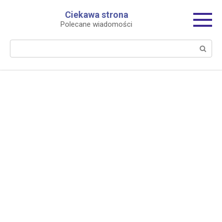
Перейти
Ciekawa strona
к
Polecane wiadomości
контенту
Поиск: