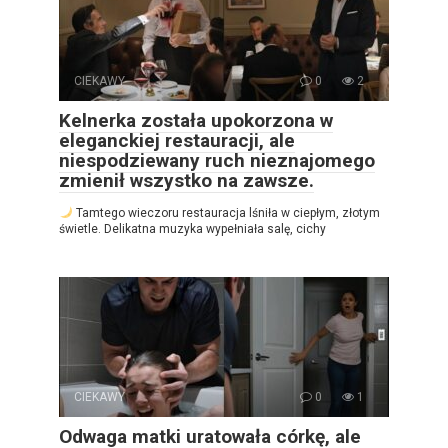
CIEKAWY
0
2
Kelnerka została upokorzona w
eleganckiej restauracji, ale
niespodziewany ruch nieznajomego
zmienił wszystko na zawsze.
Tamtego wieczoru restauracja lśniła w ciepłym, złotym
świetle. Delikatna muzyka wypełniała salę, cichy
CIEKAWY
0
1
Odwaga matki uratowała córkę, ale