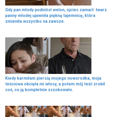
Gdy pan młody podniósł welon, ojciec zamarł: twarz
panny młodej ujawniła piękną tajemnicę, która
zmieniła wszystko na zawsze.
Kiedy karmiłam piersią mojego noworodka, moja
teściowa obcięła mi włosy, a potem mój teść zrobił
coś, co ją kompletnie zszokowało.