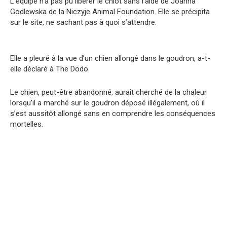
L’équipe n’a pas pu libérer le chiot sans l’aide de Joanna
Godlewska de la Niczyje Animal Foundation. Elle se précipita
sur le site, ne sachant pas à quoi s’attendre.
Elle a pleuré à la vue d’un chien allongé dans le goudron, a-t-
elle déclaré à The Dodo.
Le chien, peut-être abandonné, aurait cherché de la chaleur
lorsqu’il a marché sur le goudron déposé illégalement, où il
s’est aussitôt allongé sans en comprendre les conséquences
mortelles.