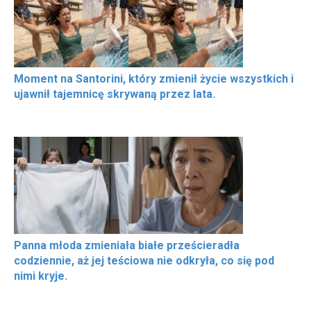
Moment na Santorini, który zmienił życie wszystkich i
ujawnił tajemnicę skrywaną przez lata.
Panna młoda zmieniała białe prześcieradła
codziennie, aż jej teściowa nie odkryła, co się pod
nimi kryje.