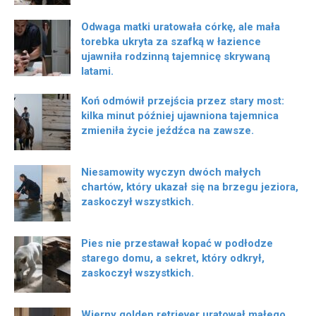
Odwaga matki uratowała córkę, ale mała
torebka ukryta za szafką w łazience
ujawniła rodzinną tajemnicę skrywaną
latami.
Koń odmówił przejścia przez stary most:
kilka minut później ujawniona tajemnica
zmieniła życie jeźdźca na zawsze.
Niesamowity wyczyn dwóch małych
chartów, który ukazał się na brzegu jeziora,
zaskoczył wszystkich.
Pies nie przestawał kopać w podłodze
starego domu, a sekret, który odkrył,
zaskoczył wszystkich.
Wierny golden retriever uratował małego