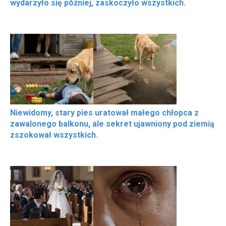
wydarzyło się później, zaskoczyło wszystkich.
Niewidomy, stary pies uratował małego chłopca z
zawalonego balkonu, ale sekret ujawniony pod ziemią
zszokował wszystkich.