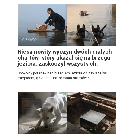
CIEKAWY
0
2
Niesamowity wyczyn dwóch małych
chartów, który ukazał się na brzegu
jeziora, zaskoczył wszystkich.
Spokojny poranek nad brzegiem jeziora od zawsze był
miejscem, gdzie natura zdawała się mówić
CIEKAWY
0
2