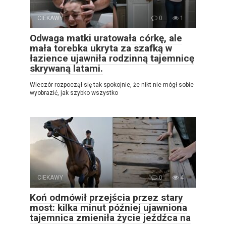
CIEKAWY
0
1
Odwaga matki uratowała córkę, ale
mała torebka ukryta za szafką w
łazience ujawniła rodzinną tajemnicę
skrywaną latami.
Wieczór rozpoczął się tak spokojnie, że nikt nie mógł sobie
wyobrazić, jak szybko wszystko
CIEKAWY
0
4
Koń odmówił przejścia przez stary
most: kilka minut później ujawniona
tajemnica zmieniła życie jeźdźca na