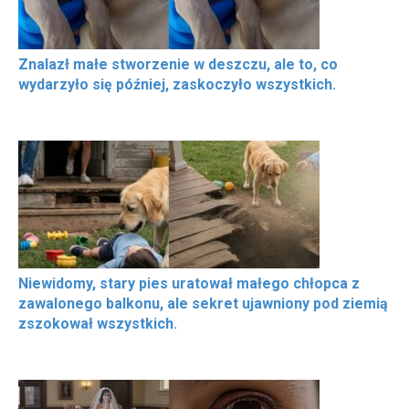
Znalazł małe stworzenie w deszczu, ale to, co
wydarzyło się później, zaskoczyło wszystkich.
Niewidomy, stary pies uratował małego chłopca z
zawalonego balkonu, ale sekret ujawniony pod ziemią
zszokował wszystkich.