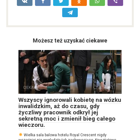
Możesz też uzyskać ciekawe
CIEKAWY
0
1
Wszyscy ignorowali kobietę na wózku
inwalidzkim, aż do czasu, gdy
życzliwy pracownik odkrył jej
sekretną moc i zmienił bieg całego
wieczoru.
Wielka sala balowa hotelu Royal Crescent nigdy