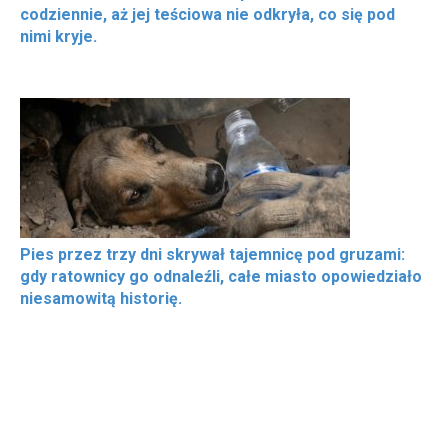
codziennie, aż jej teściowa nie odkryła, co się pod
nimi kryje.
Pies przez trzy dni skrywał tajemnicę pod gruzami:
gdy ratownicy go odnaleźli, całe miasto opowiedziało
niesamowitą historię.