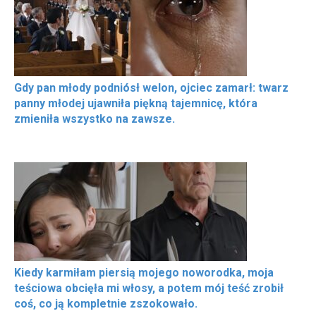
Gdy pan młody podniósł welon, ojciec zamarł: twarz
panny młodej ujawniła piękną tajemnicę, która
zmieniła wszystko na zawsze.
Kiedy karmiłam piersią mojego noworodka, moja
teściowa obcięła mi włosy, a potem mój teść zrobił
coś, co ją kompletnie zszokowało.