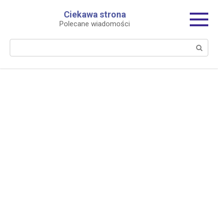
Перейти
Ciekawa strona
к
Polecane wiadomości
контенту
Поиск: