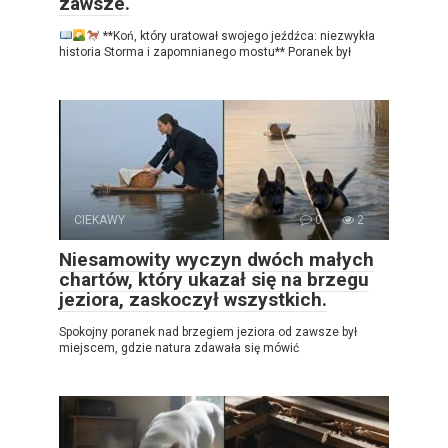
zawsze.
**Koń, który uratował swojego jeźdźca: niezwykła
historia Storma i zapomnianego mostu** Poranek był
CIEKAWY
0
2
Niesamowity wyczyn dwóch małych
chartów, który ukazał się na brzegu
jeziora, zaskoczył wszystkich.
Spokojny poranek nad brzegiem jeziora od zawsze był
miejscem, gdzie natura zdawała się mówić