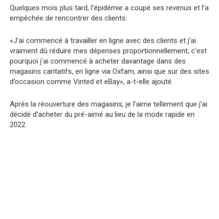
Quelques mois plus tard, l’épidémie a coupé ses revenus et l’a
empêchée de rencontrer des clients.
«J’ai commencé à travailler en ligne avec des clients et j’ai
vraiment dû réduire mes dépenses proportionnellement, c’est
pourquoi j’ai commencé à acheter davantage dans des
magasins caritatifs, en ligne via Oxfam, ainsi que sur des sites
d’occasion comme Vinted et eBay», a-t-elle ajouté.
Après la réouverture des magasins, je l’aime tellement que j’ai
décidé d’acheter du pré-aimé au lieu de la mode rapide en
2022.