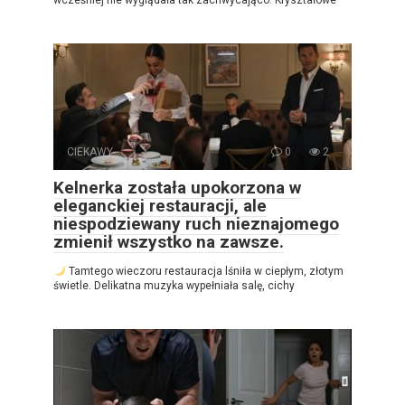
wcześniej nie wyglądała tak zachwycająco. Kryształowe
CIEKAWY
0
2
Kelnerka została upokorzona w
eleganckiej restauracji, ale
niespodziewany ruch nieznajomego
zmienił wszystko na zawsze.
Tamtego wieczoru restauracja lśniła w ciepłym, złotym
świetle. Delikatna muzyka wypełniała salę, cichy