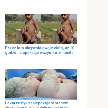
Przez lata ukrywała swoje ciało, aż 10-
godzinna operacja wszystko zmieniła.
Lekarze byli zaniepokojeni stanem
skóry dzieci, ale w dniu powrotu do