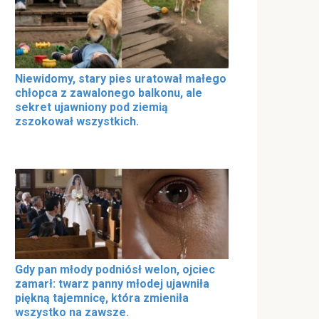
Niewidomy, stary pies uratował małego
chłopca z zawalonego balkonu, ale
sekret ujawniony pod ziemią
zszokował wszystkich.
Gdy pan młody podniósł welon, ojciec
zamarł: twarz panny młodej ujawniła
piękną tajemnicę, która zmieniła
wszystko na zawsze.