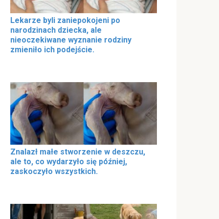
Lekarze byli zaniepokojeni po
narodzinach dziecka, ale
nieoczekiwane wyznanie rodziny
zmieniło ich podejście.
Znalazł małe stworzenie w deszczu,
ale to, co wydarzyło się później,
zaskoczyło wszystkich.