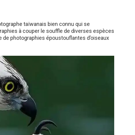
otographe taïwanais bien connu qui se
raphies à couper le souffle de diverses espèces
ge de photographies époustouflantes d’oiseaux