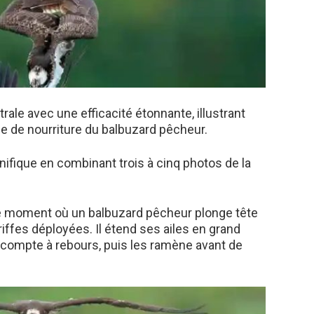
ale avec une efficacité étonnante, illustrant
e de nourriture du balbuzard pêcheur.
fique en combinant trois à cinq photos de la
le moment où un balbuzard pêcheur plonge tête
riffes déployées. Il étend ses ailes en grand
compte à rebours, puis les ramène avant de