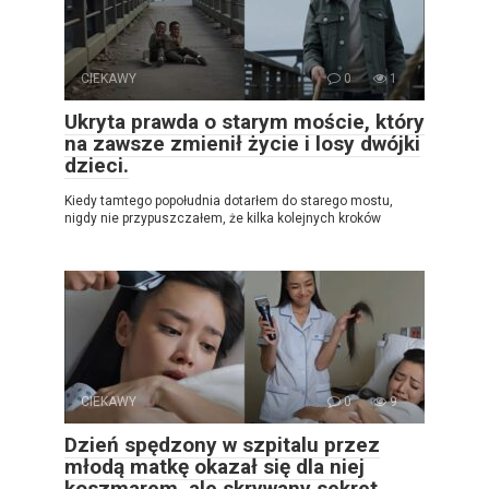
CIEKAWY
0
1
Ukryta prawda o starym moście, który
na zawsze zmienił życie i losy dwójki
dzieci.
Kiedy tamtego popołudnia dotarłem do starego mostu,
nigdy nie przypuszczałem, że kilka kolejnych kroków
CIEKAWY
0
9
Dzień spędzony w szpitalu przez
młodą matkę okazał się dla niej
koszmarem, ale skrywany sekret