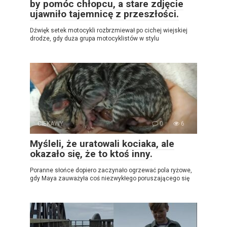
by pomóc chłopcu, a stare zdjęcie
ujawniło tajemnicę z przeszłości.
Dźwięk setek motocykli rozbrzmiewał po cichej wiejskiej
drodze, gdy duża grupa motocyklistów w stylu
CIEKAWY
0
6
Myśleli, że uratowali kociaka, ale
okazało się, że to ktoś inny.
Poranne słońce dopiero zaczynało ogrzewać pola ryżowe,
gdy Maya zauważyła coś niezwykłego poruszającego się