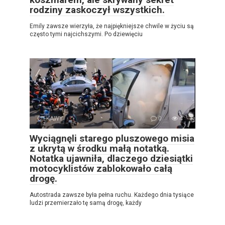
rodziny zaskoczył wszystkich.
Emily zawsze wierzyła, że najpiękniejsze chwile w życiu są
często tymi najcichszymi. Po dziewięciu
CIEKAWY
0
4
Wyciągnęli starego pluszowego misia
z ukrytą w środku małą notatką.
Notatka ujawniła, dlaczego dziesiątki
motocyklistów zablokowało całą
drogę.
Autostrada zawsze była pełna ruchu. Każdego dnia tysiące
ludzi przemierzało tę samą drogę, każdy