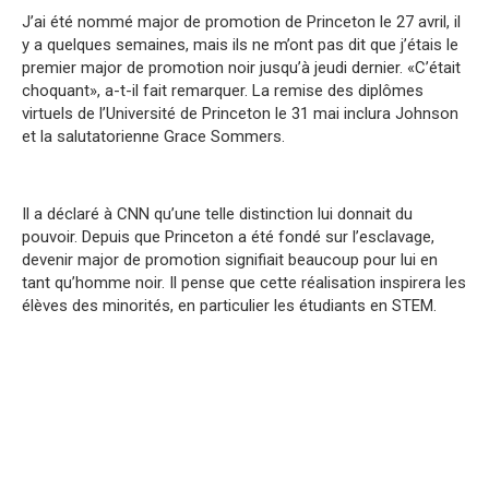
J’ai été nommé major de promotion de Princeton le 27 avril, il
y a quelques semaines, mais ils ne m’ont pas dit que j’étais le
premier major de promotion noir jusqu’à jeudi dernier. «C’était
choquant», a-t-il fait remarquer. La remise des diplômes
virtuels de l’Université de Princeton le 31 mai inclura Johnson
et la salutatorienne Grace Sommers.
Il a déclaré à CNN qu’une telle distinction lui donnait du
pouvoir. Depuis que Princeton a été fondé sur l’esclavage,
devenir major de promotion signifiait beaucoup pour lui en
tant qu’homme noir. Il pense que cette réalisation inspirera les
élèves des minorités, en particulier les étudiants en STEM.