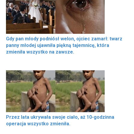
Gdy pan młody podniósł welon, ojciec zamarł: twarz
panny młodej ujawniła piękną tajemnicę, która
zmieniła wszystko na zawsze.
Przez lata ukrywała swoje ciało, aż 10-godzinna
operacja wszystko zmieniła.