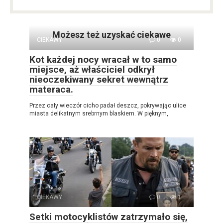
Możesz też uzyskać ciekawe
CIEKAWY
0
0
Kot każdej nocy wracał w to samo
miejsce, aż właściciel odkrył
nieoczekiwany sekret wewnątrz
materaca.
Przez cały wieczór cicho padał deszcz, pokrywając ulice
miasta delikatnym srebrnym blaskiem. W pięknym,
CIEKAWY
0
1
Setki motocyklistów zatrzymało się,