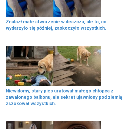
Znalazł małe stworzenie w deszczu, ale to, co
wydarzyło się później, zaskoczyło wszystkich.
Niewidomy, stary pies uratował małego chłopca z
zawalonego balkonu, ale sekret ujawniony pod ziemią
zszokował wszystkich.