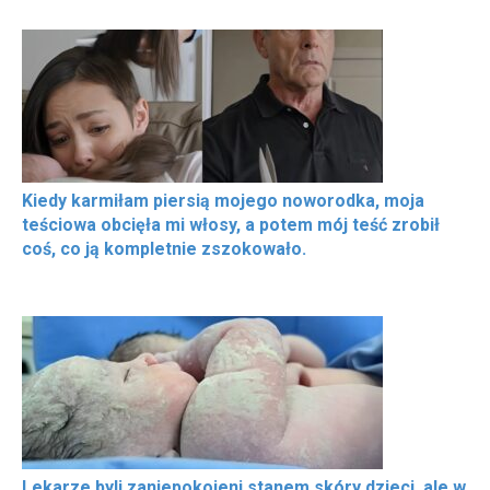
Kiedy karmiłam piersią mojego noworodka, moja
teściowa obcięła mi włosy, a potem mój teść zrobił
coś, co ją kompletnie zszokowało.
Lekarze byli zaniepokojeni stanem skóry dzieci, ale w