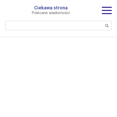
Перейти
Ciekawa strona
к
Polecane wiadomości
контенту
Поиск: