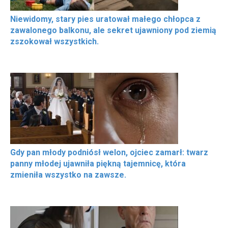
Niewidomy, stary pies uratował małego chłopca z
zawalonego balkonu, ale sekret ujawniony pod ziemią
zszokował wszystkich.
Gdy pan młody podniósł welon, ojciec zamarł: twarz
panny młodej ujawniła piękną tajemnicę, która
zmieniła wszystko na zawsze.