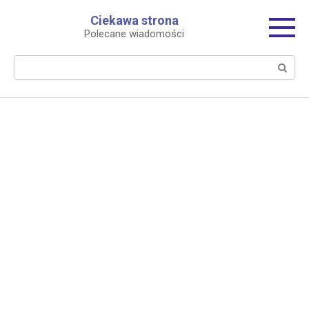
Перейти
Ciekawa strona
к
Polecane wiadomości
контенту
Поиск: