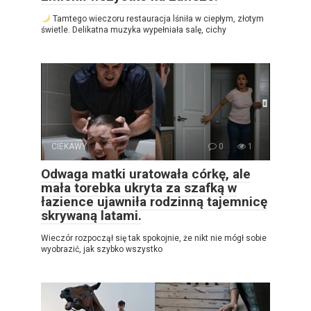
Tamtego wieczoru restauracja lśniła w ciepłym, złotym
świetle. Delikatna muzyka wypełniała salę, cichy
CIEKAWY
0
1
Odwaga matki uratowała córkę, ale
mała torebka ukryta za szafką w
łazience ujawniła rodzinną tajemnicę
skrywaną latami.
Wieczór rozpoczął się tak spokojnie, że nikt nie mógł sobie
wyobrazić, jak szybko wszystko