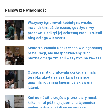
Najnowsze wiadomości.
Wszyscy ignorowali kobietę na wózku
inwalidzkim, aż do czasu, gdy życzliwy
pracownik odkrył jej sekretną moc i zmienił
bieg całego wieczoru.
Kelnerka została upokorzona w eleganckiej
restauracji, ale niespodziewany ruch
nieznajomego zmienił wszystko na zawsze.
Odwaga matki uratowała córkę, ale mała
torebka ukryta za szafką w łazience
ujawniła rodzinną tajemnicę skrywaną
latami.
Koń odmówił przejścia przez stary most:
kilka minut później ujawniona tajemnica
zmieniła życie jeźdźca na zawsze.