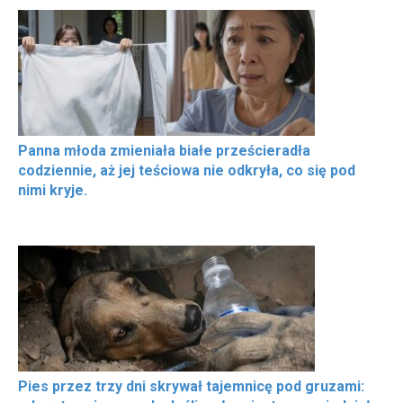
Panna młoda zmieniała białe prześcieradła
codziennie, aż jej teściowa nie odkryła, co się pod
nimi kryje.
Pies przez trzy dni skrywał tajemnicę pod gruzami: