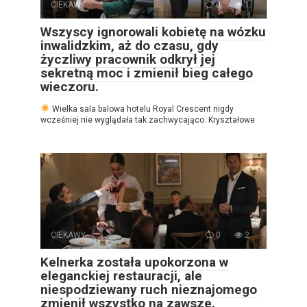
CIEKAWY
0
1
Wszyscy ignorowali kobietę na wózku
inwalidzkim, aż do czasu, gdy
życzliwy pracownik odkrył jej
sekretną moc i zmienił bieg całego
wieczoru.
Wielka sala balowa hotelu Royal Crescent nigdy
wcześniej nie wyglądała tak zachwycająco. Kryształowe
CIEKAWY
0
2
Kelnerka została upokorzona w
eleganckiej restauracji, ale
niespodziewany ruch nieznajomego
zmienił wszystko na zawsze.