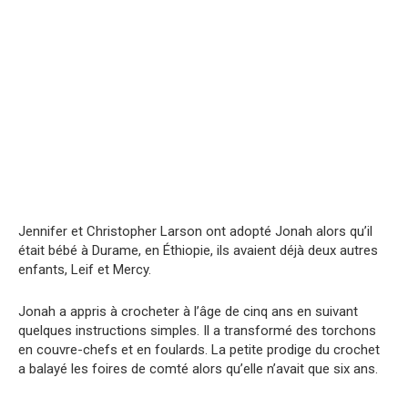
Jennifer et Christopher Larson ont adopté Jonah alors qu’il
était bébé à Durame, en Éthiopie, ils avaient déjà deux autres
enfants, Leif et Mercy.
Jonah a appris à crocheter à l’âge de cinq ans en suivant
quelques instructions simples. Il a transformé des torchons
en couvre-chefs et en foulards. La petite prodige du crochet
a balayé les foires de comté alors qu’elle n’avait que six ans.