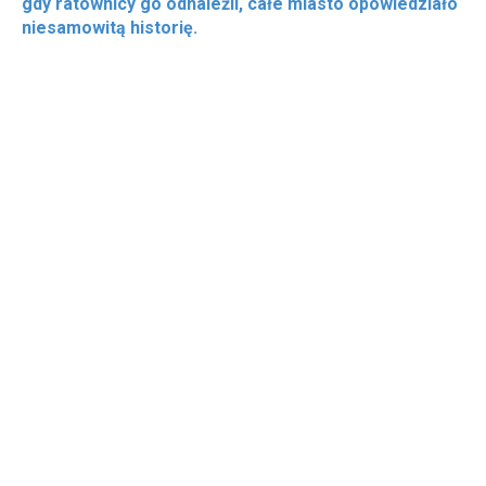
gdy ratownicy go odnaleźli, całe miasto opowiedziało
niesamowitą historię.