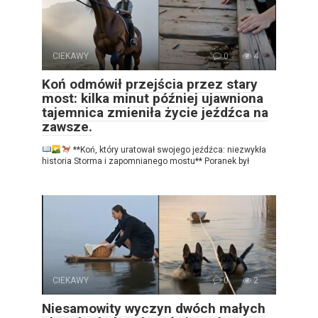
CIEKAWY
0
4
Koń odmówił przejścia przez stary
most: kilka minut później ujawniona
tajemnica zmieniła życie jeźdźca na
zawsze.
**Koń, który uratował swojego jeźdźca: niezwykła
historia Storma i zapomnianego mostu** Poranek był
CIEKAWY
0
2
Niesamowity wyczyn dwóch małych