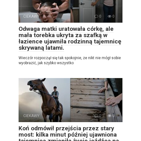
CIEKAWY
0
0
Odwaga matki uratowała córkę, ale
mała torebka ukryta za szafką w
łazience ujawniła rodzinną tajemnicę
skrywaną latami.
Wieczór rozpoczął się tak spokojnie, że nikt nie mógł sobie
wyobrazić, jak szybko wszystko
CIEKAWY
0
0
Koń odmówił przejścia przez stary
most: kilka minut później ujawniona
tajemnica zmieniła życie jeźdźca na