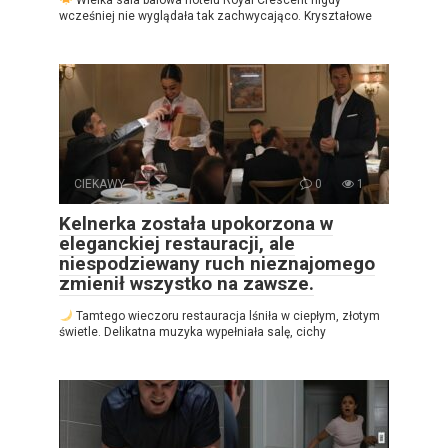
Wielka sala balowa hotelu Royal Crescent nigdy
wcześniej nie wyglądała tak zachwycająco. Kryształowe
CIEKAWY
0
1
Kelnerka została upokorzona w
eleganckiej restauracji, ale
niespodziewany ruch nieznajomego
zmienił wszystko na zawsze.
Tamtego wieczoru restauracja lśniła w ciepłym, złotym
świetle. Delikatna muzyka wypełniała salę, cichy