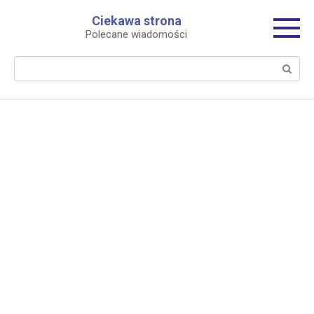
Перейти
Ciekawa strona
к
Polecane wiadomości
контенту
Поиск: