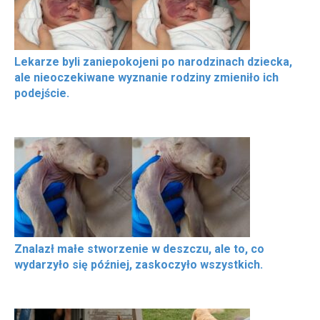
Lekarze byli zaniepokojeni po narodzinach dziecka,
ale nieoczekiwane wyznanie rodziny zmieniło ich
podejście.
Znalazł małe stworzenie w deszczu, ale to, co
wydarzyło się później, zaskoczyło wszystkich.