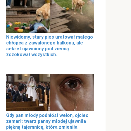
Niewidomy, stary pies uratował małego
chłopca z zawalonego balkonu, ale
sekret ujawniony pod ziemią
zszokował wszystkich.
Gdy pan młody podniósł welon, ojciec
zamarł: twarz panny młodej ujawniła
piękną tajemnicę, która zmieniła