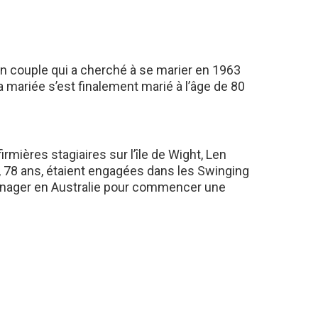
n couple qui a cherché à se marier en 1963
la mariée s’est finalement marié à l’âge de 80
irmières stagiaires sur l’île de Wight, Len
r, 78 ans, étaient engagées dans les Swinging
éménager en Australie pour commencer une