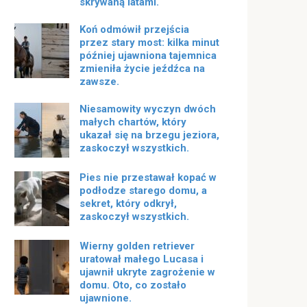
skrywaną latami.
Koń odmówił przejścia
przez stary most: kilka minut
później ujawniona tajemnica
zmieniła życie jeźdźca na
zawsze.
Niesamowity wyczyn dwóch
małych chartów, który
ukazał się na brzegu jeziora,
zaskoczył wszystkich.
Pies nie przestawał kopać w
podłodze starego domu, a
sekret, który odkrył,
zaskoczył wszystkich.
Wierny golden retriever
uratował małego Lucasa i
ujawnił ukryte zagrożenie w
domu. Oto, co zostało
ujawnione.