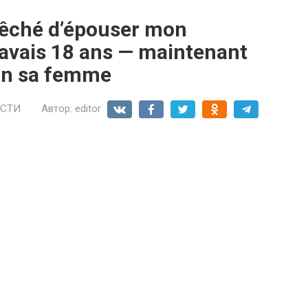
êché d’épouser mon
avais 18 ans — maintenant
nfin sa femme
СТИ
Автор:
editor