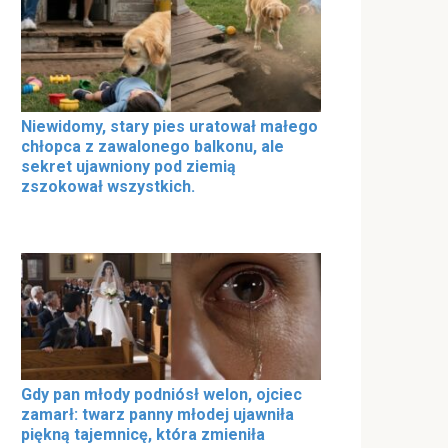
Niewidomy, stary pies uratował małego
chłopca z zawalonego balkonu, ale
sekret ujawniony pod ziemią
zszokował wszystkich.
Gdy pan młody podniósł welon, ojciec
zamarł: twarz panny młodej ujawniła
piękną tajemnicę, która zmieniła