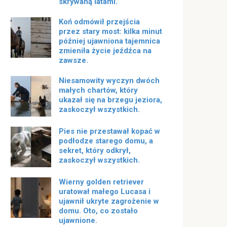
skrywaną latami.
Koń odmówił przejścia
przez stary most: kilka minut
później ujawniona tajemnica
zmieniła życie jeźdźca na
zawsze.
Niesamowity wyczyn dwóch
małych chartów, który
ukazał się na brzegu jeziora,
zaskoczył wszystkich.
Pies nie przestawał kopać w
podłodze starego domu, a
sekret, który odkrył,
zaskoczył wszystkich.
Wierny golden retriever
uratował małego Lucasa i
ujawnił ukryte zagrożenie w
domu. Oto, co zostało
ujawnione.