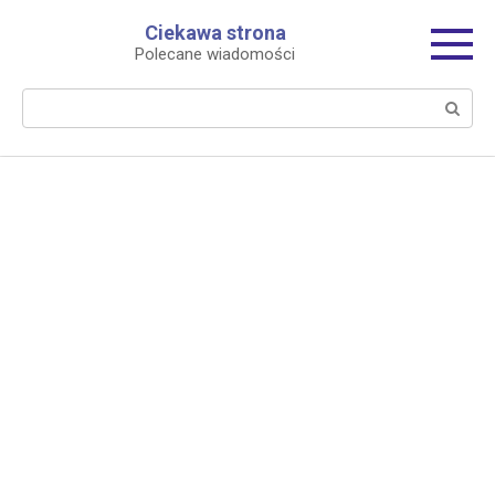
Перейти
Ciekawa strona
к
Polecane wiadomości
контенту
Поиск: