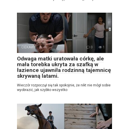
CIEKAWY
0
1
Odwaga matki uratowała córkę, ale
mała torebka ukryta za szafką w
łazience ujawniła rodzinną tajemnicę
skrywaną latami.
Wieczór rozpoczął się tak spokojnie, że nikt nie mógł sobie
wyobrazić, jak szybko wszystko