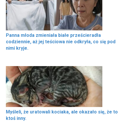
Panna młoda zmieniała białe prześcieradła
codziennie, aż jej teściowa nie odkryła, co się pod
nimi kryje.
Myśleli, że uratowali kociaka, ale okazało się, że to
ktoś inny.