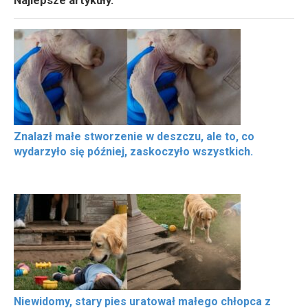
Najlepsze artykuły.
Znalazł małe stworzenie w deszczu, ale to, co
wydarzyło się później, zaskoczyło wszystkich.
Niewidomy, stary pies uratował małego chłopca z