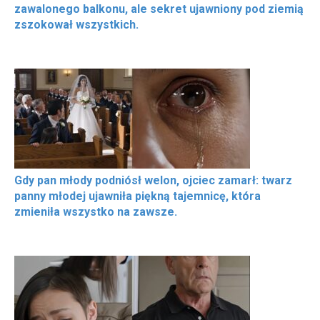
zawalonego balkonu, ale sekret ujawniony pod ziemią
zszokował wszystkich.
Gdy pan młody podniósł welon, ojciec zamarł: twarz
panny młodej ujawniła piękną tajemnicę, która
zmieniła wszystko na zawsze.