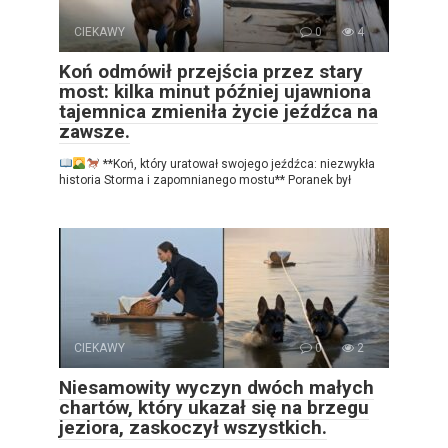
CIEKAWY
0
4
Koń odmówił przejścia przez stary
most: kilka minut później ujawniona
tajemnica zmieniła życie jeźdźca na
zawsze.
**Koń, który uratował swojego jeźdźca: niezwykła
historia Storma i zapomnianego mostu** Poranek był
CIEKAWY
0
2
Niesamowity wyczyn dwóch małych
chartów, który ukazał się na brzegu
jeziora, zaskoczył wszystkich.