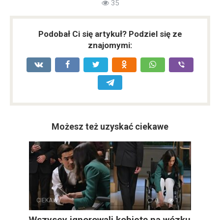
35
Podobał Ci się artykuł? Podziel się ze
znajomymi:
Możesz też uzyskać ciekawe
CIEKAWY
0
1
Wszyscy ignorowali kobietę na wózku