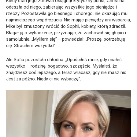
Kiedy stan jego zdrowia osiągnął krytyczny punkt, Christina
odeszła od niego, zabierając wszystkie jego pieniądze i
rzeczy. Pozostawiła go biednego i chorego, nie okazując mu
najmniejszego współczucia. Nie mając pieniędzy ani wsparcia,
Mike był zmuszony wrócić do Sophii, kobiety, którą zdradził.
Błagał ją o wybaczenie, przyznając, że zachował się głupio i
samolubnie. „Myliłem się” – powiedział. „Proszę, potrzebuję
cię. Straciłem wszystko”.
Ale Sofia pozostała chłodna. „Opuściłeś mnie, gdy miałeś
wszystko – rodzinę, bogactwo, szczęście. Myślałeś, że
znajdziesz coś lepszego, a teraz wracasz, gdy nie masz nic.
Jest za późno. Nigdy ci nie wybaczę”.