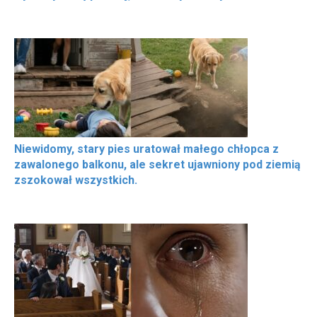
Niewidomy, stary pies uratował małego chłopca z
zawalonego balkonu, ale sekret ujawniony pod ziemią
zszokował wszystkich.