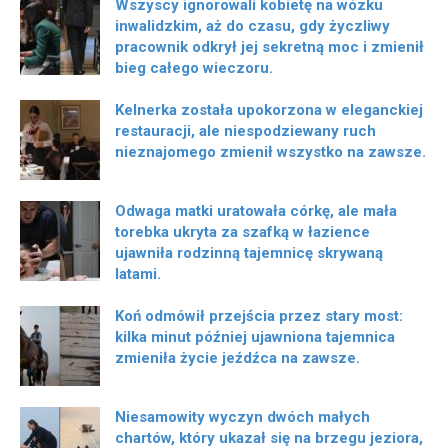
Wszyscy ignorowali kobietę na wózku
inwalidzkim, aż do czasu, gdy życzliwy
pracownik odkrył jej sekretną moc i zmienił
bieg całego wieczoru.
Kelnerka została upokorzona w eleganckiej
restauracji, ale niespodziewany ruch
nieznajomego zmienił wszystko na zawsze.
Odwaga matki uratowała córkę, ale mała
torebka ukryta za szafką w łazience
ujawniła rodzinną tajemnicę skrywaną
latami.
Koń odmówił przejścia przez stary most:
kilka minut później ujawniona tajemnica
zmieniła życie jeźdźca na zawsze.
Niesamowity wyczyn dwóch małych
chartów, który ukazał się na brzegu jeziora,