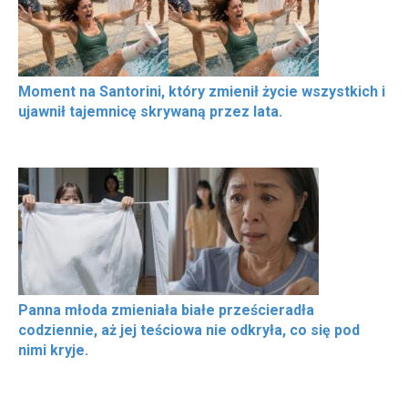
Moment na Santorini, który zmienił życie wszystkich i
ujawnił tajemnicę skrywaną przez lata.
Panna młoda zmieniała białe prześcieradła
codziennie, aż jej teściowa nie odkryła, co się pod
nimi kryje.