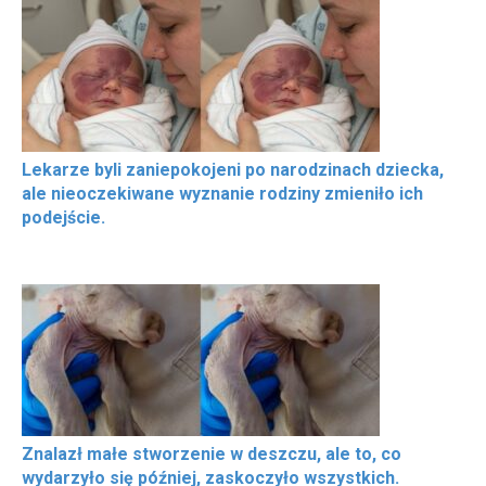
Lekarze byli zaniepokojeni po narodzinach dziecka,
ale nieoczekiwane wyznanie rodziny zmieniło ich
podejście.
Znalazł małe stworzenie w deszczu, ale to, co
wydarzyło się później, zaskoczyło wszystkich.