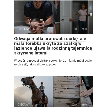
CIEKAWY
0
0
Odwaga matki uratowała córkę, ale
mała torebka ukryta za szafką w
łazience ujawniła rodzinną tajemnicę
skrywaną latami.
Wieczór rozpoczął się tak spokojnie, że nikt nie mógł sobie
wyobrazić, jak szybko wszystko
CIEKAWY
0
0