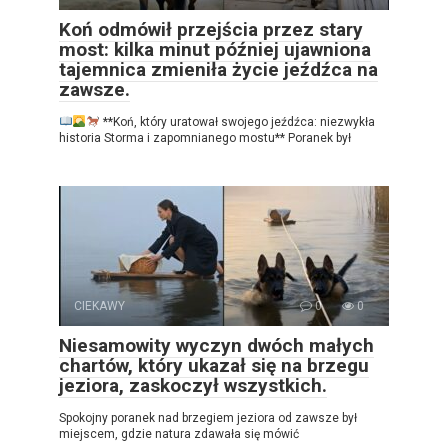
Koń odmówił przejścia przez stary
most: kilka minut później ujawniona
tajemnica zmieniła życie jeźdźca na
zawsze.
**Koń, który uratował swojego jeźdźca: niezwykła
historia Storma i zapomnianego mostu** Poranek był
CIEKAWY
0
0
Niesamowity wyczyn dwóch małych
chartów, który ukazał się na brzegu
jeziora, zaskoczył wszystkich.
Spokojny poranek nad brzegiem jeziora od zawsze był
miejscem, gdzie natura zdawała się mówić