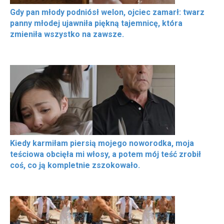
Gdy pan młody podniósł welon, ojciec zamarł: twarz
panny młodej ujawniła piękną tajemnicę, która
zmieniła wszystko na zawsze.
Kiedy karmiłam piersią mojego noworodka, moja
teściowa obcięła mi włosy, a potem mój teść zrobił
coś, co ją kompletnie zszokowało.