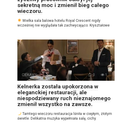
sekretną moc i zmienił bieg całego
wieczoru.
Wielka sala balowa hotelu Royal Crescent nigdy
wcześniej nie wyglądała tak zachwycająco. Kryształowe
CIEKAWY
0
1
Kelnerka została upokorzona w
eleganckiej restauracji, ale
niespodziewany ruch nieznajomego
zmienił wszystko na zawsze.
Tamtego wieczoru restauracja lśniła w ciepłym, złotym
świetle. Delikatna muzyka wypełniała salę, cichy