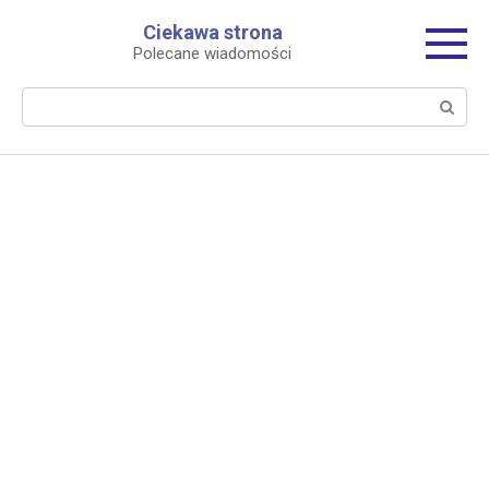
Перейти
Ciekawa strona
к
Polecane wiadomości
контенту
Поиск: