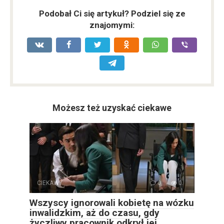
Podobał Ci się artykuł? Podziel się ze
znajomymi:
Możesz też uzyskać ciekawe
CIEKAWY
0
0
Wszyscy ignorowali kobietę na wózku
inwalidzkim, aż do czasu, gdy
życzliwy pracownik odkrył jej